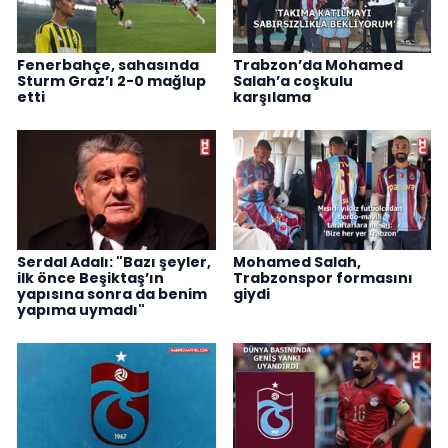
Fenerbahçe, sahasında
Trabzon’da Mohamed
Sturm Graz’ı 2-0 mağlup
Salah’a coşkulu
etti
karşılama
Serdal Adalı: "Bazı şeyler,
Mohamed Salah,
ilk önce Beşiktaş’ın
Trabzonspor formasını
yapısına sonra da benim
giydi
yapıma uymadı"