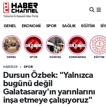
GENEL
Nöbetçi Eczaneler
GENEL
EKONOMİ
SPOR
SAĞLIK
EĞİTİM
Sİ
EKONOMİ
Hava Durumu
SPOR
Trafik Durumu
SAĞLIK
Süper Lig Puan Durumu ve Fikstür
GENEL
SPOR
GÜNCEL
SONDAKIKA
EĞİTİM
EĞİTİM
Tüm Manşetler
HABERLER
SPOR
Dursun Özbek: "Yalnızca
SİYASET
Son Dakika Haberleri
bugünü değil
MAGAZİN
Haber Arşivi
Galatasaray'ın yarınlarını
inşa etmeye çalışıyoruz"