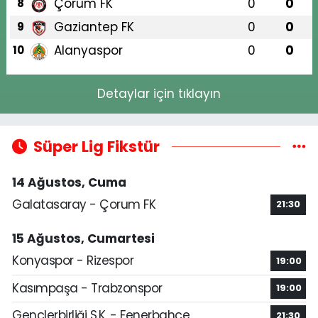
Çorum FK
0
0
8
Gaziantep FK
0
0
9
Alanyaspor
0
0
10
Detaylar için tıklayın
Süper Lig Fikstür
14 Ağustos, Cuma
Galatasaray - Çorum FK
21:30
15 Ağustos, Cumartesi
Konyaspor - Rizespor
19:00
Kasımpaşa - Trabzonspor
19:00
Gençlerbirliği S.K. - Fenerbahçe
21:30