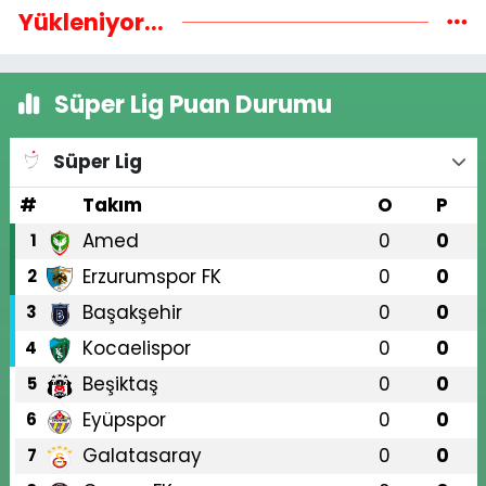
Yükleniyor...
Süper Lig Puan Durumu
Süper Lig
#
Takım
O
P
Amed
0
0
1
Erzurumspor FK
0
0
2
Başakşehir
0
0
3
Kocaelispor
0
0
4
Beşiktaş
0
0
5
Eyüpspor
0
0
6
Galatasaray
0
0
7