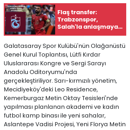
Flaş transfer:
Trabzonspor,
Salah'la anlaşmaya
vardı
Galatasaray Spor Kulübü'nün Olağanüstü
Genel Kurul Toplantısı, Lütfi Kırdar
Uluslararası Kongre ve Sergi Sarayı
Anadolu Oditoryumu'nda
gerçekleştiriliyor. Sarı-kırmızılı yönetim,
Mecidiyeköy'deki Leo Residence,
Kemerburgaz Metin Oktay Tesisleri'nde
yapılması planlanan akademi ve kadın
futbol kamp binası ile yeni sahalar,
Aslantepe Vadisi Projesi, Yeni Florya Metin