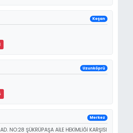
Keşan
1
Uzunköprü
5
Merkez
D. NO:28 ŞÜKRÜPAŞA AİLE HEKİMLİĞİ KARŞISI