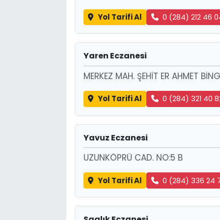
Yol Tarifi Al
0 (284) 212 46 0
Yaren Eczanesi
MERKEZ MAH. ŞEHİT ER AHMET BİNG
Yol Tarifi Al
0 (284) 321 40 8
Yavuz Eczanesi
UZUNKÖPRÜ CAD. NO:5 B
Yol Tarifi Al
0 (284) 336 24 
Saglık Eczanesi