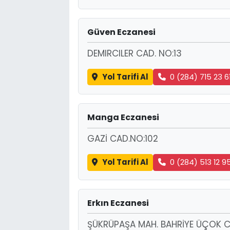
Güven Eczanesi
DEMIRCILER CAD. NO:13
Yol Tarifi Al
0 (284) 715 23 6
Manga Eczanesi
GAZİ CAD.NO:102
Yol Tarifi Al
0 (284) 513 12 9
Erkın Eczanesi
ŞÜKRÜPAŞA MAH. BAHRİYE ÜÇOK CA