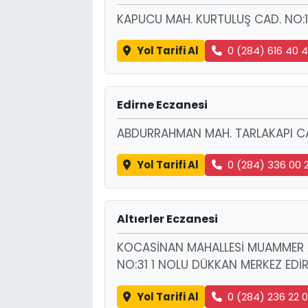
KAPUCU MAH. KURTULUŞ CAD. NO:1
Yol Tarifi Al
0 (284) 616 40 
Edirne Eczanesi
ABDURRAHMAN MAH. TARLAKAPI CA
Yol Tarifi Al
0 (284) 336 00 
Altıerler Eczanesi
KOCASİNAN MAHALLESİ MUAMMER 
NO:31 1 NOLU DÜKKAN MERKEZ EDİ
Yol Tarifi Al
0 (284) 236 22 