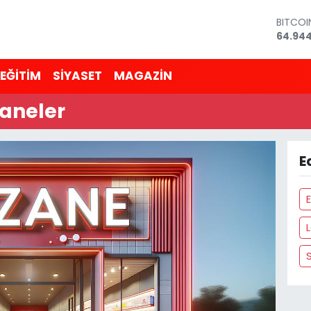
BITCO
64.94
DOLAR
47,74
EURO
EĞİTİM
SİYASET
MAGAZİN
55,251
STERLİ
zaneler
64,481
GRAM 
6660.
BİST10
E
13.779