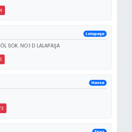
4
Lalapaşa
ÖL SOK. NO:1 D LALAPAŞA
2
Havsa
73
Enez