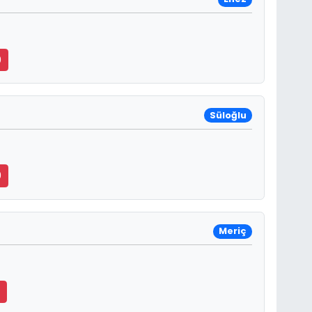
0
Süloğlu
9
Meriç
9