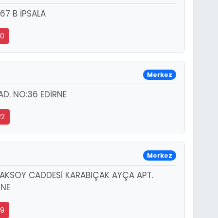
67 B İPSALA
40
Merkez
D. NO:36 EDİRNE
22
Merkez
AKSOY CADDESİ KARABIÇAK AYÇA APT.
RNE
09