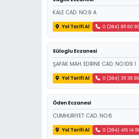
KALE CAD. NO:9 A
Yol Tarifi Al
0 (284) 811 60 9
Süloglu Eczanesi
ŞAFAK MAH. EDİRNE CAD. NO:109 1
Yol Tarifi Al
0 (284) 311 36 8
Öden Eczanesi
CUMHURIYET CAD. NO:6
Yol Tarifi Al
0 (284) 415 14 1