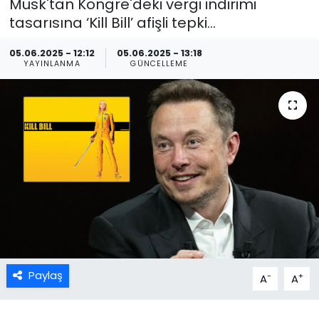
Musk'tan Kongre'deki vergi indirimi
tasarısına ‘Kill Bill’ afişli tepki...
05.06.2025 - 12:12
05.06.2025 - 13:18
YAYINLANMA
GÜNCELLEME
Paylaş
-
+
A
A