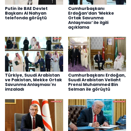
Putin ile BAE Devlet
Cumhurbaşkanı
Başkanı Al Nahyan
Erdoğan’dan ‘Mekke
telefonda görüştü
Ortak Savunma
Anlaşması’ ile ilgili
açıklama
Türkiye, Suudi Arabistan
Cumhurbaşkanı Erdoğan,
ve Pakistan, Mekke Ortak
Suudi Arabistan Veliaht
Savunma Anlaşması'nı
Prensi Muhammed Bin
imzaladı
Selman ile görüştü