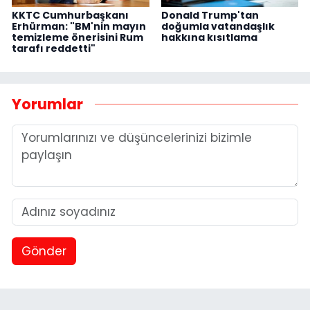
KKTC Cumhurbaşkanı
Donald Trump'tan
Erhürman: "BM'nin mayın
doğumla vatandaşlık
temizleme önerisini Rum
hakkına kısıtlama
tarafı reddetti"
Yorumlar
Gönder