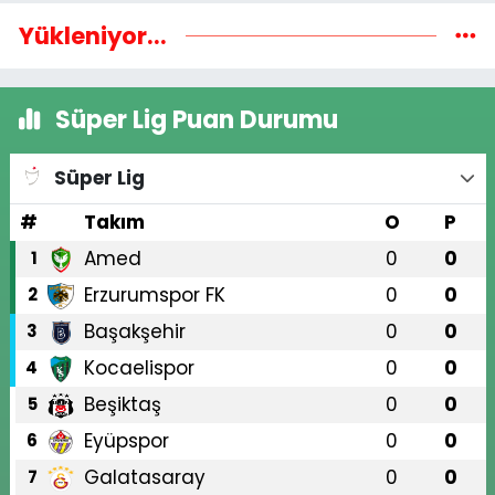
Yükleniyor...
Süper Lig Puan Durumu
Süper Lig
#
Takım
O
P
Amed
0
0
1
Erzurumspor FK
0
0
2
Başakşehir
0
0
3
Kocaelispor
0
0
4
Beşiktaş
0
0
5
Eyüpspor
0
0
6
Galatasaray
0
0
7