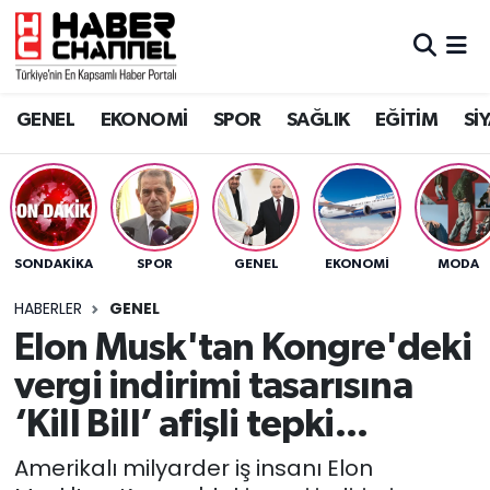
GENEL
Nöbetçi Eczaneler
GENEL
EKONOMİ
SPOR
SAĞLIK
EĞİTİM
Sİ
EKONOMİ
Hava Durumu
SPOR
Trafik Durumu
SAĞLIK
Süper Lig Puan Durumu ve Fikstür
SONDAKIKA
SPOR
GENEL
EKONOMİ
MODA
EĞİTİM
Tüm Manşetler
HABERLER
GENEL
Elon Musk'tan Kongre'deki
SİYASET
Son Dakika Haberleri
vergi indirimi tasarısına
MAGAZİN
Haber Arşivi
‘Kill Bill’ afişli tepki...
Amerikalı milyarder iş insanı Elon