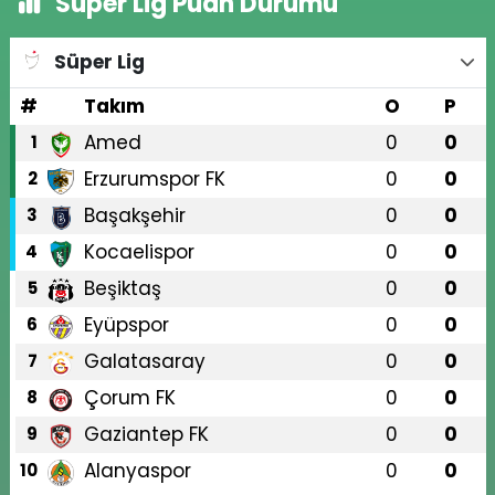
Süper Lig Puan Durumu
Süper Lig
#
Takım
O
P
Amed
0
0
1
Erzurumspor FK
0
0
2
Başakşehir
0
0
3
Kocaelispor
0
0
4
Beşiktaş
0
0
5
Eyüpspor
0
0
6
Galatasaray
0
0
7
Çorum FK
0
0
8
Gaziantep FK
0
0
9
Alanyaspor
0
0
10