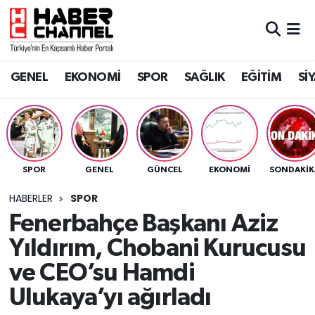
GENEL
Nöbetçi Eczaneler
GENEL
EKONOMİ
SPOR
SAĞLIK
EĞİTİM
Sİ
EKONOMİ
Hava Durumu
SPOR
Trafik Durumu
SAĞLIK
Süper Lig Puan Durumu ve Fikstür
SPOR
GENEL
GÜNCEL
EKONOMİ
SONDAKIK
EĞİTİM
Tüm Manşetler
HABERLER
SPOR
Fenerbahçe Başkanı Aziz
SİYASET
Son Dakika Haberleri
Yıldırım, Chobani Kurucusu
MAGAZİN
Haber Arşivi
ve CEO’su Hamdi
Ulukaya’yı ağırladı