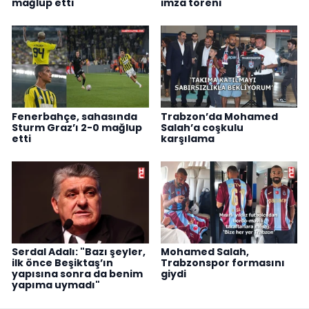
mağlup etti
imza töreni
Fenerbahçe, sahasında
Trabzon’da Mohamed
Sturm Graz’ı 2-0 mağlup
Salah’a coşkulu
etti
karşılama
Serdal Adalı: "Bazı şeyler,
Mohamed Salah,
ilk önce Beşiktaş’ın
Trabzonspor formasını
yapısına sonra da benim
giydi
yapıma uymadı"