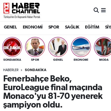
GENEL
Nöbetçi Eczaneler
GENEL
EKONOMİ
SPOR
SAĞLIK
EĞİTİM
Sİ
EKONOMİ
Hava Durumu
SPOR
Trafik Durumu
SAĞLIK
Süper Lig Puan Durumu ve Fikstür
SONDAKIKA
SPOR
GENEL
EKONOMİ
MODA
EĞİTİM
Tüm Manşetler
HABERLER
SONDAKIKA
Fenerbahçe Beko,
SİYASET
Son Dakika Haberleri
EuroLeague final maçında
MAGAZİN
Haber Arşivi
Monaco'yu 81-70 yenerek
şampiyon oldu.