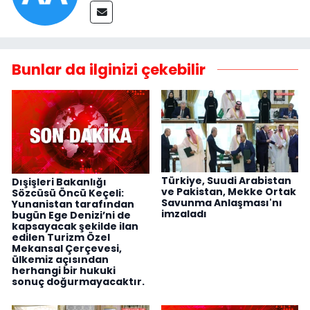
Bunlar da ilginizi çekebilir
Türkiye, Suudi Arabistan
Dışişleri Bakanlığı
ve Pakistan, Mekke Ortak
Sözcüsü Öncü Keçeli:
Savunma Anlaşması'nı
Yunanistan tarafından
imzaladı
bugün Ege Denizi’ni de
kapsayacak şekilde ilan
edilen Turizm Özel
Mekansal Çerçevesi,
ülkemiz açısından
herhangi bir hukuki
sonuç doğurmayacaktır.