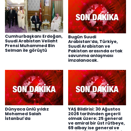
Cumhurbaşkanı Erdoğan,
Bugün Suudi
Suudi Arabistan Veliaht
Arabistan’da, Türkiye,
Prensi Muhammed Bin
Suudi Arabistan ve
Selman ile görüştü
Pakistan arasında ortak
savunma anlaşması
imzalanacak.
Dünyaca ünlü yıldız
YAŞ Bildirisi: 30 Ağustos
Mohamed Salah
2026 tarihinden geçerli
İstanbul'da
olmak üzere; 25 general
ve amiral bir üst rütbeye,
69 albay ise general ve