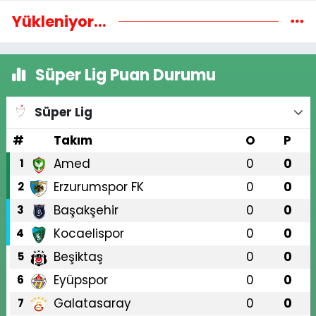
Yükleniyor...
Süper Lig Puan Durumu
Süper Lig
#
Takım
O
P
Amed
0
0
1
Erzurumspor FK
0
0
2
Başakşehir
0
0
3
Kocaelispor
0
0
4
Beşiktaş
0
0
5
Eyüpspor
0
0
6
Galatasaray
0
0
7