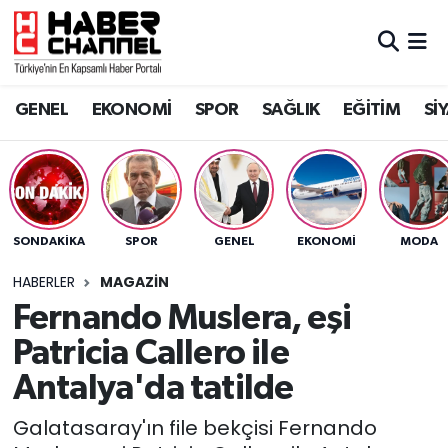
GENEL
Nöbetçi Eczaneler
GENEL
EKONOMİ
SPOR
SAĞLIK
EĞİTİM
Sİ
EKONOMİ
Hava Durumu
SPOR
Trafik Durumu
SAĞLIK
Süper Lig Puan Durumu ve Fikstür
SONDAKIKA
SPOR
GENEL
EKONOMİ
MODA
EĞİTİM
Tüm Manşetler
HABERLER
MAGAZİN
Fernando Muslera, eşi
SİYASET
Son Dakika Haberleri
Patricia Callero ile
MAGAZİN
Haber Arşivi
Antalya'da tatilde
Galatasaray'ın file bekçisi Fernando