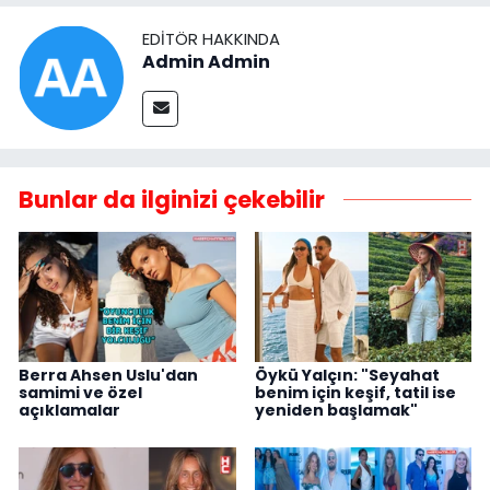
EDITÖR HAKKINDA
Admin Admin
Bunlar da ilginizi çekebilir
Berra Ahsen Uslu'dan
Öykü Yalçın: "Seyahat
samimi ve özel
benim için keşif, tatil ise
açıklamalar
yeniden başlamak"