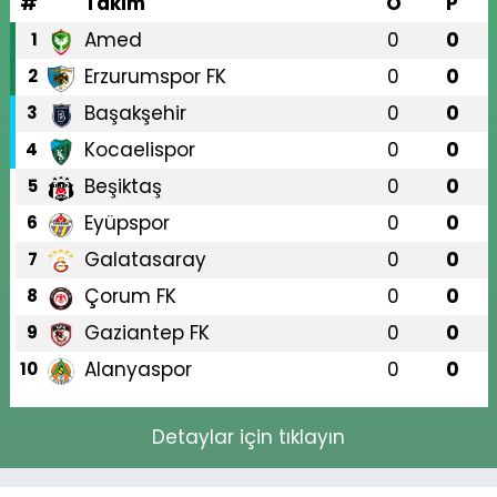
#
Takım
O
P
Amed
0
0
1
Erzurumspor FK
0
0
2
Başakşehir
0
0
3
Kocaelispor
0
0
4
Beşiktaş
0
0
5
Eyüpspor
0
0
6
Galatasaray
0
0
7
Çorum FK
0
0
8
Gaziantep FK
0
0
9
Alanyaspor
0
0
10
Detaylar için tıklayın