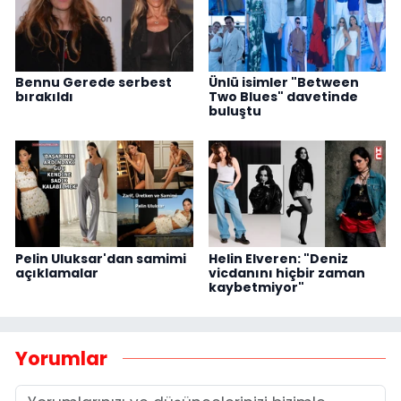
Bennu Gerede serbest
Ünlü isimler "Between
bırakıldı
Two Blues" davetinde
buluştu
Pelin Uluksar'dan samimi
Helin Elveren: "Deniz
açıklamalar
vicdanını hiçbir zaman
kaybetmiyor"
Yorumlar