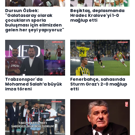
Dursun Özbek:
Beşiktaş, deplasmanda
"Galatasaray olarak
Hradec Kralove'yi 1-0
çocukların sporla
mağlup etti
buluşması için elimizden
gelen her şeyi yapıyoruz"
Trabzonspor'da
Fenerbahçe, sahasında
Mohamed Salah’a büyük
Sturm Graz’ı 2-0 mağlup
imza töreni
etti