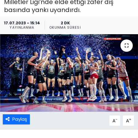
Milletler Ligi’nde elde ettiği zafer dış
basında yankı uyandırdı.
17.07.2023 - 15:14
2 DK
YAYINLANMA
OKUNMA SÜRESI
Paylaş
-
+
A
A