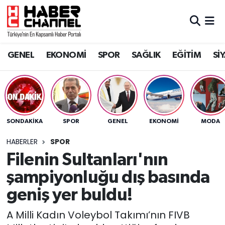
GENEL
Nöbetçi Eczaneler
GENEL
EKONOMİ
SPOR
SAĞLIK
EĞİTİM
Sİ
EKONOMİ
Hava Durumu
SPOR
Trafik Durumu
SAĞLIK
Süper Lig Puan Durumu ve Fikstür
SONDAKIKA
SPOR
GENEL
EKONOMİ
MODA
EĞİTİM
Tüm Manşetler
HABERLER
SPOR
Filenin Sultanları'nın
SİYASET
Son Dakika Haberleri
şampiyonluğu dış basında
MAGAZİN
Haber Arşivi
geniş yer buldu!
A Milli Kadın Voleybol Takımı’nın FIVB