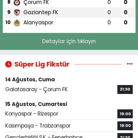
Çorum FK
0
0
8
Gaziantep FK
0
0
9
Alanyaspor
0
0
10
Detaylar için tıklayın
Süper Lig Fikstür
14 Ağustos, Cuma
Galatasaray - Çorum FK
21:30
15 Ağustos, Cumartesi
Konyaspor - Rizespor
19:00
Kasımpaşa - Trabzonspor
19:00
Gençlerbirliği S.K. - Fenerbahçe
21:30