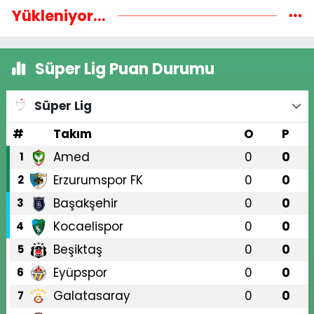
Yükleniyor...
Süper Lig Puan Durumu
Süper Lig
#
Takım
O
P
Amed
0
0
1
Erzurumspor FK
0
0
2
Başakşehir
0
0
3
Kocaelispor
0
0
4
Beşiktaş
0
0
5
Eyüpspor
0
0
6
Galatasaray
0
0
7