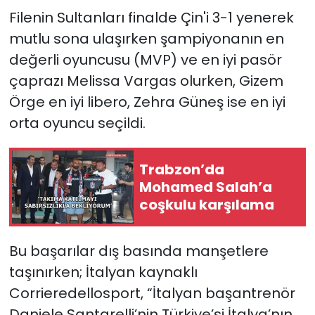
Filenin Sultanları finalde Çin'i 3-1 yenerek
mutlu sona ulaşırken şampiyonanın en
değerli oyuncusu (MVP) ve en iyi pasör
çaprazı Melissa Vargas olurken, Gizem
Örge en iyi libero, Zehra Güneş ise en iyi
orta oyuncu seçildi.
Trabzon’da
Mohamed Salah’a
coşkulu karşılama
Bu başarılar dış basında manşetlere
taşınırken; İtalyan kaynaklı
Corrieredellosport, “İtalyan başantrenör
Daniele Santarelli’nin Türkiye’si İtalya’nın