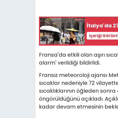
İtalya'da 27
İçeriği Görün
Fransa'da etkili olan aşırı sıc
alarm' verildiği bildirildi.
Fransız meteoroloji ajansı Met
sıcaklar nedeniyle 72 vilayette
sıcaklıklarının öğleden sonr
öngörüldüğünü açıkladı. Açık
kadar devam etmesinin beklend