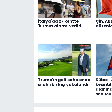
İtalya'da 27 kentte
Çin, AB
'kırmızı alarm' verildi...
düzenle
Trump'ın golf sahasında
Küba: "
silahlı bir kişi yakalandı
kesintil
alanın
sonucu