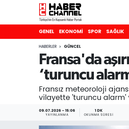
GENEL
Nöbetçi Eczaneler
GENEL
EKONOMİ
SPOR
SAĞLIK
EKONOMİ
Hava Durumu
HABERLER
GÜNCEL
SPOR
Trafik Durumu
Fransa'da aşırı
SAĞLIK
Süper Lig Puan Durumu ve Fikstür
‘turuncu alarm
EĞİTİM
Tüm Manşetler
Fransız meteoroloji ajans
SİYASET
Son Dakika Haberleri
vilayette 'turuncu alarm' v
MAGAZİN
Haber Arşivi
09.07.2026 - 15:06
1 DK
YAYINLANMA
OKUNMA SÜRESI