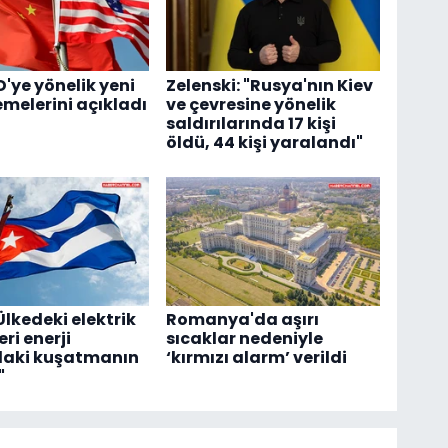
D'ye yönelik yeni
Zelenski: "Rusya'nın Kiev
melerini açıkladı
ve çevresine yönelik
saldırılarında 17 kişi
öldü, 44 kişi yaralandı"
Ülkedeki elektrik
Romanya'da aşırı
eri enerji
sıcaklar nedeniyle
daki kuşatmanın
‘kırmızı alarm’ verildi
"