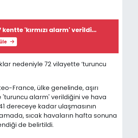
 kentte 'kırmızı alarm' verildi...
tüle
aklar nedeniyle 72 vilayette ‘turuncu
eo-France, ülke genelinde, aşırı
 'turuncu alarm' verildiğini ve hava
a 41 dereceye kadar ulaşmasının
lamada, sıcak havaların hafta sonuna
iği de belirtildi.