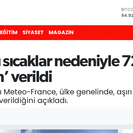
BITC
64.9
DOL
47,5
EĞİTİM
SİYASET
MAGAZİN
EUR
55,0
STERL
64,15
 sıcaklar nedeniyle 7
GRAM
6508
BİST1
’ verildi
13.70
ı Meteo-France, ülke genelinde, aşırı
erildiğini açıkladı.