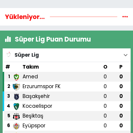
Yükleniyor...
Süper Lig Puan Durumu
Süper Lig
#
Takım
O
P
Amed
0
0
1
Erzurumspor FK
0
0
2
Başakşehir
0
0
3
Kocaelispor
0
0
4
Beşiktaş
0
0
5
Eyüpspor
0
0
6