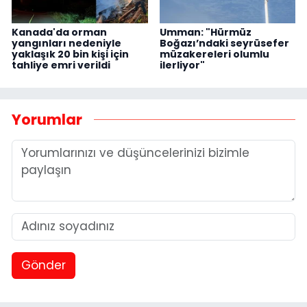
Kanada'da orman
Umman: "Hürmüz
yangınları nedeniyle
Boğazı’ndaki seyrüsefer
yaklaşık 20 bin kişi için
müzakereleri olumlu
tahliye emri verildi
ilerliyor"
Yorumlar
Gönder