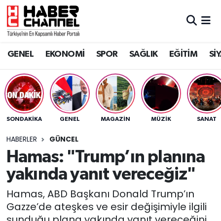
GENEL
Nöbetçi Eczaneler
GENEL
EKONOMİ
SPOR
SAĞLIK
EĞİTİM
Sİ
EKONOMİ
Hava Durumu
SPOR
Trafik Durumu
SAĞLIK
Süper Lig Puan Durumu ve Fikstür
SONDAKIKA
GENEL
MAGAZİN
MÜZİK
SANAT
EĞİTİM
Tüm Manşetler
HABERLER
GÜNCEL
Hamas: "Trump’ın planına
SİYASET
Son Dakika Haberleri
yakında yanıt vereceğiz"
MAGAZİN
Haber Arşivi
Hamas, ABD Başkanı Donald Trump’ın
Gazze’de ateşkes ve esir değişimiyle ilgili
sunduğu plana yakında yanıt vereceğini