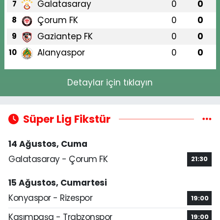
Galatasaray
0
0
7
Çorum FK
0
0
8
Gaziantep FK
0
0
9
Alanyaspor
0
0
10
Detaylar için tıklayın
Süper Lig Fikstür
14 Ağustos, Cuma
Galatasaray - Çorum FK
21:30
15 Ağustos, Cumartesi
Konyaspor - Rizespor
19:00
Kasımpaşa - Trabzonspor
19:00