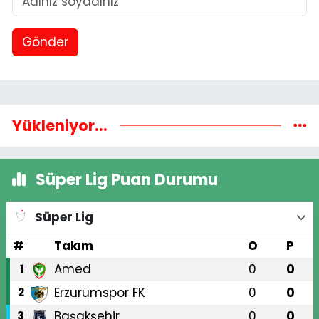
Gönder
Yükleniyor...
Süper Lig Puan Durumu
Süper Lig
#
Takım
O
P
Amed
0
0
1
Erzurumspor FK
0
0
2
Başakşehir
0
0
3