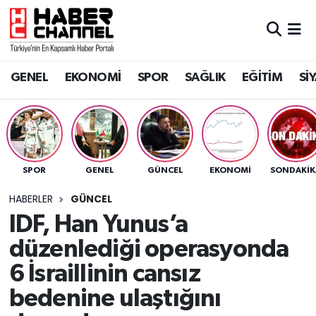
GENEL
Nöbetçi Eczaneler
GENEL
EKONOMİ
SPOR
SAĞLIK
EĞİTİM
Sİ
EKONOMİ
Hava Durumu
SPOR
Trafik Durumu
SAĞLIK
Süper Lig Puan Durumu ve Fikstür
SPOR
GENEL
GÜNCEL
EKONOMİ
SONDAKIK
EĞİTİM
Tüm Manşetler
HABERLER
GÜNCEL
IDF, Han Yunus’a
SİYASET
Son Dakika Haberleri
düzenlediği operasyonda
MAGAZİN
Haber Arşivi
6 İsraillinin cansız
bedenine ulaştığını