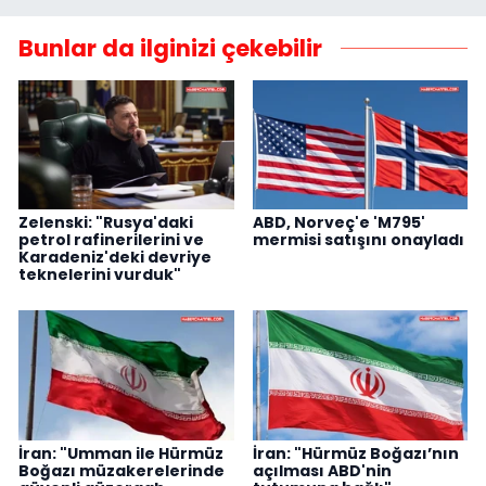
Bunlar da ilginizi çekebilir
Zelenski: "Rusya'daki
ABD, Norveç'e 'M795'
petrol rafinerilerini ve
mermisi satışını onayladı
Karadeniz'deki devriye
teknelerini vurduk"
İran: "Umman ile Hürmüz
İran: "Hürmüz Boğazı’nın
Boğazı müzakerelerinde
açılması ABD'nin