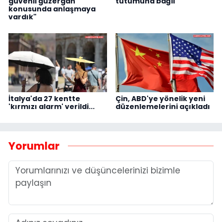
güvenli güzergah
tutumuna bağlı"
konusunda anlaşmaya
vardık"
İtalya'da 27 kentte
Çin, ABD'ye yönelik yeni
'kırmızı alarm' verildi...
düzenlemelerini açıkladı
Yorumlar