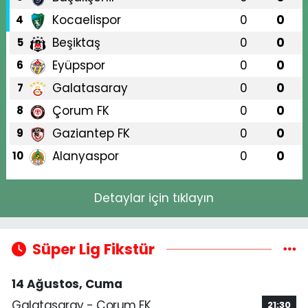
Kocaelispor
0
0
4
Beşiktaş
0
0
5
Eyüpspor
0
0
6
Galatasaray
0
0
7
Çorum FK
0
0
8
Gaziantep FK
0
0
9
Alanyaspor
0
0
10
Detaylar için tıklayın
Süper Lig Fikstür
14 Ağustos, Cuma
Galatasaray - Çorum FK
21:30