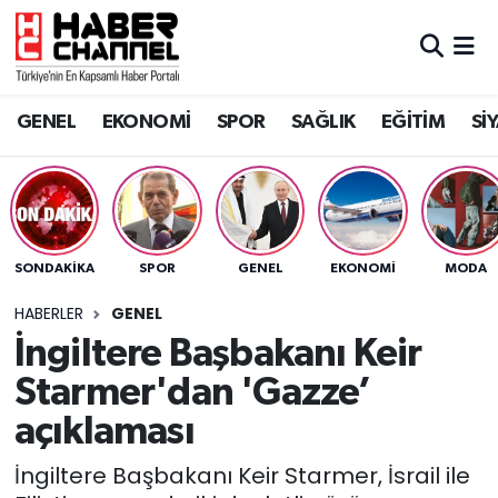
GENEL
Nöbetçi Eczaneler
GENEL
EKONOMİ
SPOR
SAĞLIK
EĞİTİM
Sİ
EKONOMİ
Hava Durumu
SPOR
Trafik Durumu
SAĞLIK
Süper Lig Puan Durumu ve Fikstür
SONDAKIKA
SPOR
GENEL
EKONOMİ
MODA
EĞİTİM
Tüm Manşetler
HABERLER
GENEL
İngiltere Başbakanı Keir
SİYASET
Son Dakika Haberleri
Starmer'dan 'Gazze’
MAGAZİN
Haber Arşivi
açıklaması
İngiltere Başbakanı Keir Starmer, İsrail ile