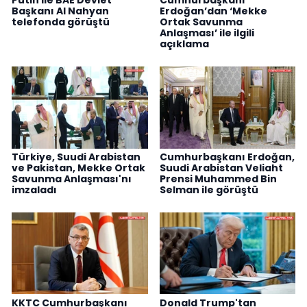
Başkanı Al Nahyan
Erdoğan’dan ‘Mekke
telefonda görüştü
Ortak Savunma
Anlaşması’ ile ilgili
açıklama
Türkiye, Suudi Arabistan
Cumhurbaşkanı Erdoğan,
ve Pakistan, Mekke Ortak
Suudi Arabistan Veliaht
Savunma Anlaşması'nı
Prensi Muhammed Bin
imzaladı
Selman ile görüştü
KKTC Cumhurbaşkanı
Donald Trump'tan