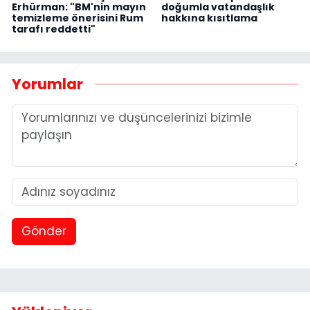
Erhürman: "BM'nin mayın
doğumla vatandaşlık
temizleme önerisini Rum
hakkına kısıtlama
tarafı reddetti"
Yorumlar
Gönder