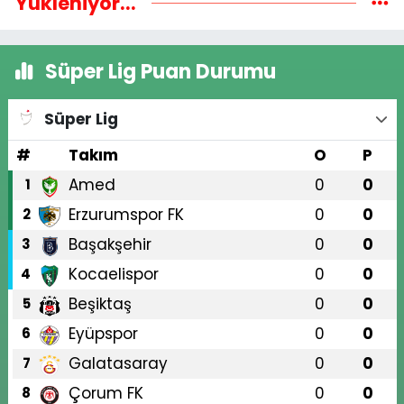
Yükleniyor...
Süper Lig Puan Durumu
Süper Lig
#
Takım
O
P
Amed
0
0
1
Erzurumspor FK
0
0
2
Başakşehir
0
0
3
Kocaelispor
0
0
4
Beşiktaş
0
0
5
Eyüpspor
0
0
6
Galatasaray
0
0
7
Çorum FK
0
0
8