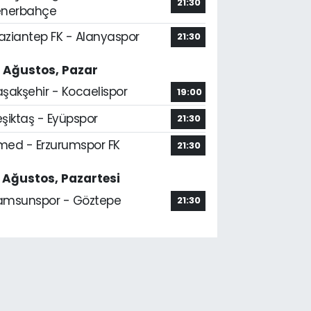
21:30
enerbahçe
aziantep FK - Alanyaspor
21:30
6 Ağustos, Pazar
aşakşehir - Kocaelispor
19:00
şiktaş - Eyüpspor
21:30
med - Erzurumspor FK
21:30
7 Ağustos, Pazartesi
amsunspor - Göztepe
21:30