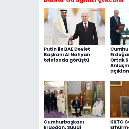
Putin ile BAE Devlet
Cumhur
Başkanı Al Nahyan
Erdoğa
telefonda görüştü
Ortak 
Anlaşmas
açıkla
Cumhurbaşkanı
KKTC C
Erdoğan, Suudi
Erhürm