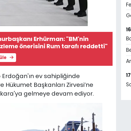
F
G
1
rbaşkanı Erhürman: "BM'nin
B
leme önerisini Rum tarafı reddetti"
Be
tüle
A
1
Erdoğan'ın ev sahipliğinde
ve Hükumet Başkanları Zirvesi’ne
S
Ankara'ya gelmeye devam ediyor.