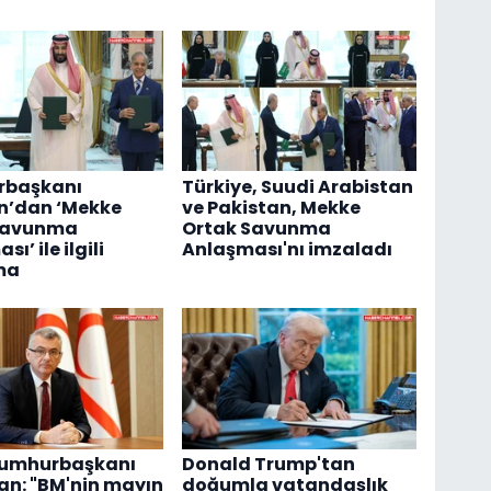
başkanı
Türkiye, Suudi Arabistan
n’dan ‘Mekke
ve Pakistan, Mekke
Savunma
Ortak Savunma
ı’ ile ilgili
Anlaşması'nı imzaladı
ma
umhurbaşkanı
Donald Trump'tan
an: "BM'nin mayın
doğumla vatandaşlık