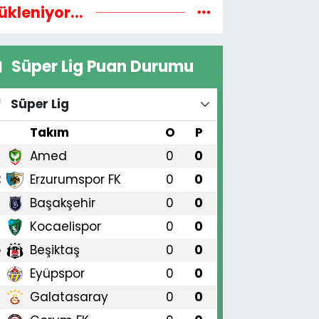
ükleniyor...
Süper Lig Puan Durumu
Süper Lig
#
Takım
O
P
Amed
0
0
1
Erzurumspor FK
0
0
2
Başakşehir
0
0
3
Kocaelispor
0
0
4
Beşiktaş
0
0
5
Eyüpspor
0
0
6
Galatasaray
0
0
7