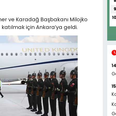
1
rmer ve Karadağ Başbakanı Milojko
e katılmak için Ankara’ya geldi.
1
G
1
K
K
Ge