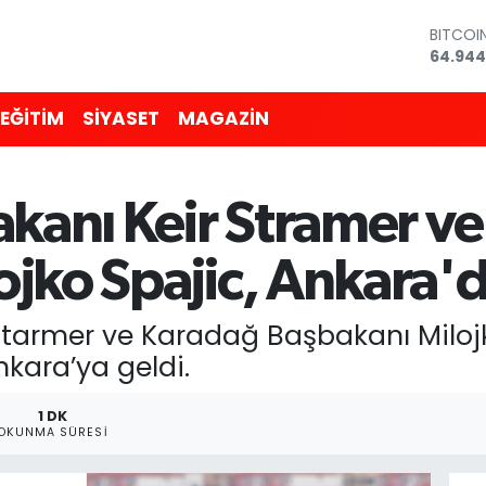
DOLAR
47,743
EURO
55,251
EĞİTİM
SİYASET
MAGAZİN
STERLİ
64,481
GRAM A
6660.5
akanı Keir Stramer v
BİST10
13.779
BITCOI
ojko Spajic, Ankara'
64.944
 Starmer ve Karadağ Başbakanı Milojk
nkara’ya geldi.
1 DK
OKUNMA SÜRESI