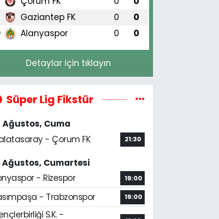
Çorum FK
0
0
8
Gaziantep FK
0
0
9
Alanyaspor
0
0
0
Detaylar için tıklayın
Süper Lig Fikstür
4 Ağustos, Cuma
alatasaray - Çorum FK
21:30
5 Ağustos, Cumartesi
onyaspor - Rizespor
19:00
asımpaşa - Trabzonspor
19:00
nçlerbirliği S.K. -