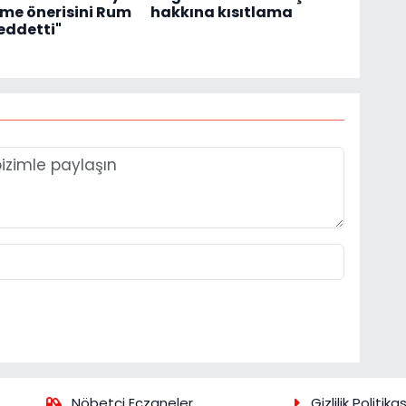
me önerisini Rum
hakkına kısıtlama
reddetti"
Nöbetçi Eczaneler
Gizlilik Politikas