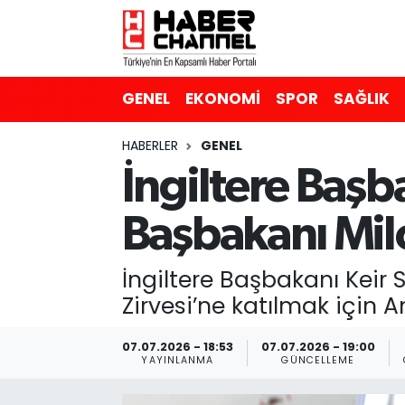
GENEL
Nöbetçi Eczaneler
GENEL
EKONOMİ
SPOR
SAĞLIK
EKONOMİ
Hava Durumu
HABERLER
GENEL
SPOR
Trafik Durumu
İngiltere Başb
SAĞLIK
Süper Lig Puan Durumu ve Fikstür
Başbakanı Mil
EĞİTİM
Tüm Manşetler
İngiltere Başbakanı Keir
SİYASET
Son Dakika Haberleri
Zirvesi’ne katılmak için A
MAGAZİN
Haber Arşivi
07.07.2026 - 18:53
07.07.2026 - 19:00
YAYINLANMA
GÜNCELLEME