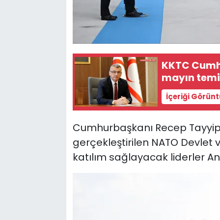
KKTC Cumhu
mayın temiz
İçeriği Görün
Cumhurbaşkanı Recep Tayyip 
gerçekleştirilen NATO Devlet 
katılım sağlayacak liderler 