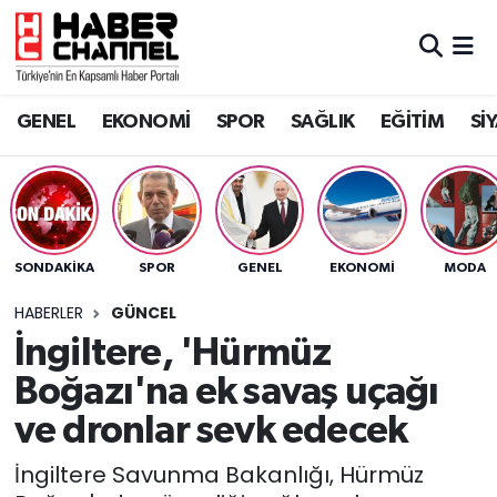
GENEL
Nöbetçi Eczaneler
GENEL
EKONOMİ
SPOR
SAĞLIK
EĞİTİM
Sİ
EKONOMİ
Hava Durumu
SPOR
Trafik Durumu
SAĞLIK
Süper Lig Puan Durumu ve Fikstür
SONDAKIKA
SPOR
GENEL
EKONOMİ
MODA
EĞİTİM
Tüm Manşetler
HABERLER
GÜNCEL
İngiltere, 'Hürmüz
SİYASET
Son Dakika Haberleri
Boğazı'na ek savaş uçağı
MAGAZİN
Haber Arşivi
ve dronlar sevk edecek
İngiltere Savunma Bakanlığı, Hürmüz