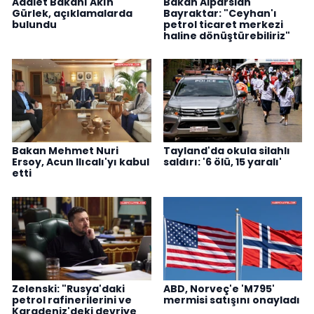
Adalet Bakanı Akın
Bakan Alparslan
Gürlek, açıklamalarda
Bayraktar: "Ceyhan'ı
bulundu
petrol ticaret merkezi
haline dönüştürebiliriz"
Bakan Mehmet Nuri
Tayland'da okula silahlı
Ersoy, Acun Ilıcalı'yı kabul
saldırı: '6 ölü, 15 yaralı'
etti
Zelenski: "Rusya'daki
ABD, Norveç'e 'M795'
petrol rafinerilerini ve
mermisi satışını onayladı
Karadeniz'deki devriye