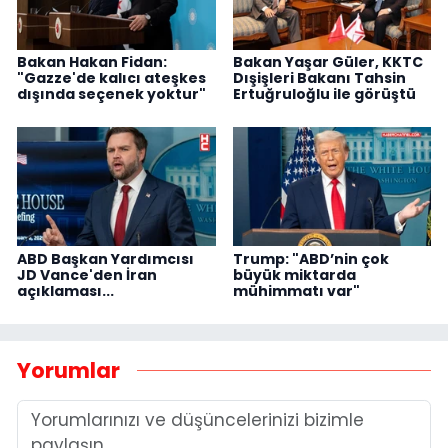
Bakan Hakan Fidan:
Bakan Yaşar Güler, KKTC
"Gazze'de kalıcı ateşkes
Dışişleri Bakanı Tahsin
dışında seçenek yoktur"
Ertuğruloğlu ile görüştü
ABD Başkan Yardımcısı
Trump: "ABD’nin çok
JD Vance'den İran
büyük miktarda
açıklaması...
mühimmatı var"
Yorumlar