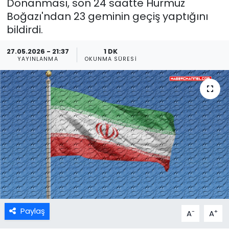
Donanması, son 24 saatte Hürmüz
Boğazı'ndan 23 geminin geçiş yaptığını
bildirdi.
27.05.2026 - 21:37
1 DK
YAYINLANMA
OKUNMA SÜRESI
Paylaş
-
+
A
A