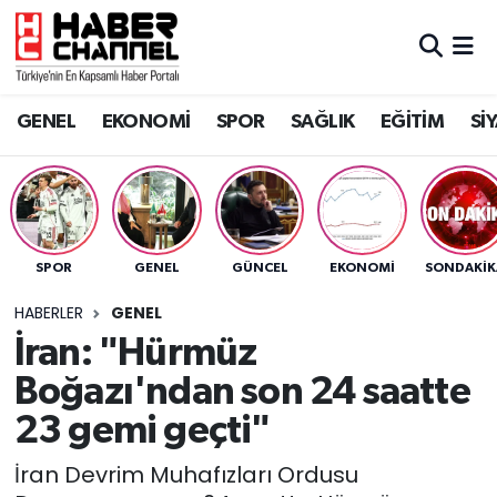
GENEL
Nöbetçi Eczaneler
GENEL
EKONOMİ
SPOR
SAĞLIK
EĞİTİM
Sİ
EKONOMİ
Hava Durumu
SPOR
Trafik Durumu
SAĞLIK
Süper Lig Puan Durumu ve Fikstür
SPOR
GENEL
GÜNCEL
EKONOMİ
SONDAKIK
EĞİTİM
Tüm Manşetler
HABERLER
GENEL
İran: "Hürmüz
SİYASET
Son Dakika Haberleri
Boğazı'ndan son 24 saatte
MAGAZİN
Haber Arşivi
23 gemi geçti"
İran Devrim Muhafızları Ordusu