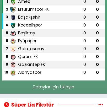
Amed
0
0
1
Erzurumspor FK
0
0
2
Başakşehir
0
0
3
Kocaelispor
0
0
4
Beşiktaş
0
0
5
Eyüpspor
0
0
6
Galatasaray
0
0
7
Çorum FK
0
0
8
Gaziantep FK
0
0
9
Alanyaspor
0
0
10
Detaylar için tıklayın
Süper Lig Fikstür