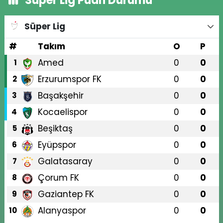
Süper Lig Puan Durumu
Süper Lig
#
Takım
O
P
Amed
0
0
1
Erzurumspor FK
0
0
2
Başakşehir
0
0
3
Kocaelispor
0
0
4
Beşiktaş
0
0
5
Eyüpspor
0
0
6
Galatasaray
0
0
7
Çorum FK
0
0
8
Gaziantep FK
0
0
9
Alanyaspor
0
0
10