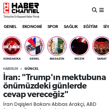
GENEL
Nöbetçi Eczaneler
GENEL
EKONOMİ
SPOR
SAĞLIK
EĞİTİM
Sİ
EKONOMİ
Hava Durumu
SPOR
Trafik Durumu
SAĞLIK
Süper Lig Puan Durumu ve Fikstür
SONDAKIKA
GENEL
MAGAZİN
MÜZİK
SANAT
EĞİTİM
Tüm Manşetler
HABERLER
GÜNCEL
İran: "Trump'ın mektubuna
SİYASET
Son Dakika Haberleri
önümüzdeki günlerde
MAGAZİN
Haber Arşivi
cevap vereceğiz"
İran Dışişleri Bakanı Abbas Arakçi, ABD