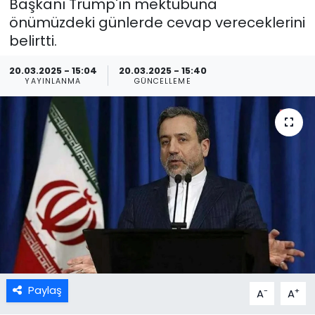
Başkanı Trump'ın mektubuna
önümüzdeki günlerde cevap vereceklerini
belirtti.
20.03.2025 - 15:04
20.03.2025 - 15:40
YAYINLANMA
GÜNCELLEME
Paylaş
-
+
A
A