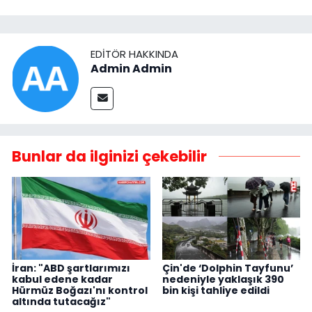
EDITÖR HAKKINDA
Admin Admin
Bunlar da ilginizi çekebilir
İran: "ABD şartlarımızı
Çin'de ‘Dolphin Tayfunu’
kabul edene kadar
nedeniyle yaklaşık 390
Hürmüz Boğazı'nı kontrol
bin kişi tahliye edildi
altında tutacağız"