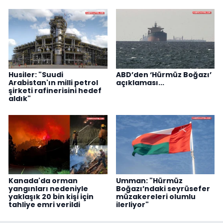
Husiler: "Suudi
ABD’den ‘Hürmüz Boğazı’
Arabistan'ın milli petrol
açıklaması...
şirketi rafinerisini hedef
aldık"
Kanada'da orman
Umman: "Hürmüz
yangınları nedeniyle
Boğazı’ndaki seyrüsefer
yaklaşık 20 bin kişi için
müzakereleri olumlu
tahliye emri verildi
ilerliyor"