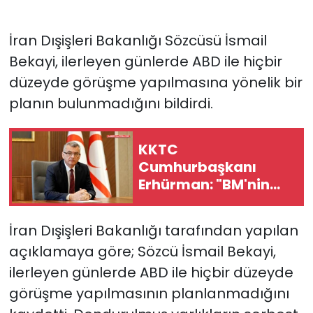
İran Dışişleri Bakanlığı Sözcüsü İsmail
Bekayi, ilerleyen günlerde ABD ile hiçbir
düzeyde görüşme yapılmasına yönelik bir
planın bulunmadığını bildirdi.
KKTC
Cumhurbaşkanı
Erhürman: "BM'nin
mayın temizleme
önerisini Rum tarafı
İran Dışişleri Bakanlığı tarafından yapılan
reddetti"
açıklamaya göre; Sözcü İsmail Bekayi,
ilerleyen günlerde ABD ile hiçbir düzeyde
görüşme yapılmasının planlanmadığını