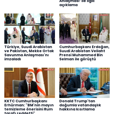
Anlaşması’ ile ilgili
açıklama
Türkiye, Suudi Arabistan
Cumhurbaşkanı Erdoğan,
ve Pakistan, Mekke Ortak
Suudi Arabistan Veliaht
Savunma Anlaşması'nı
Prensi Muhammed Bin
imzaladı
Selman ile görüştü
KKTC Cumhurbaşkanı
Donald Trump'tan
Erhürman: "BM'nin mayın
doğumla vatandaşlık
temizleme önerisini Rum
hakkına kısıtlama
tarafı reddetti"