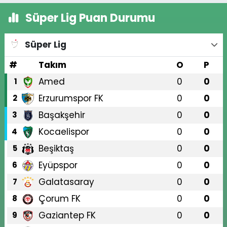
Süper Lig Puan Durumu
Süper Lig
#
Takım
O
P
Amed
0
0
1
Erzurumspor FK
0
0
2
Başakşehir
0
0
3
Kocaelispor
0
0
4
Beşiktaş
0
0
5
Eyüpspor
0
0
6
Galatasaray
0
0
7
Çorum FK
0
0
8
Gaziantep FK
0
0
9