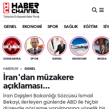
GENEL
Nöbetçi Eczaneler
GENEL
EKONOMİ
SPOR
SAĞLIK
EĞİTİM
Sİ
EKONOMİ
Hava Durumu
SPOR
Trafik Durumu
SAĞLIK
Süper Lig Puan Durumu ve Fikstür
SONDAKIKA
SPOR
GENEL
EKONOMİ
MODA
EĞİTİM
Tüm Manşetler
HABERLER
GENEL
İran'dan müzakere
SİYASET
Son Dakika Haberleri
açıklaması...
MAGAZİN
Haber Arşivi
İran Dışişleri Bakanlığı Sözcüsü İsmail
Bekayi, ilerleyen günlerde ABD ile hiçbir
düzeyde görüşme yapılmasına yönelik bir