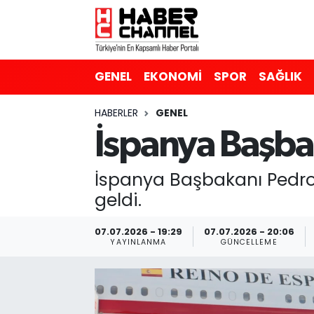
GENEL
Nöbetçi Eczaneler
GENEL
EKONOMİ
SPOR
SAĞLIK
EKONOMİ
Hava Durumu
HABERLER
GENEL
SPOR
Trafik Durumu
İspanya Başba
SAĞLIK
Süper Lig Puan Durumu ve Fikstür
İspanya Başbakanı Pedro 
EĞİTİM
Tüm Manşetler
geldi.
SİYASET
Son Dakika Haberleri
07.07.2026 - 19:29
07.07.2026 - 20:06
YAYINLANMA
GÜNCELLEME
MAGAZİN
Haber Arşivi