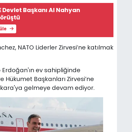
AE Devlet Başkanı Al Nahyan
görüştü
tüle
hez, NATO Liderler Zirvesi’ne katılmak
Erdoğan'ın ev sahipliğinde
ve Hükumet Başkanları Zirvesi’ne
Ankara'ya gelmeye devam ediyor.