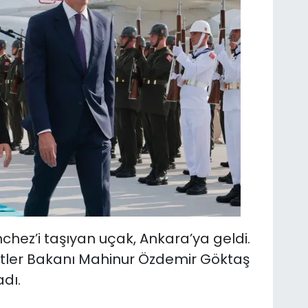
hez’i taşıyan uçak, Ankara’ya geldi.
etler Bakanı Mahinur Özdemir Göktaş
dı.