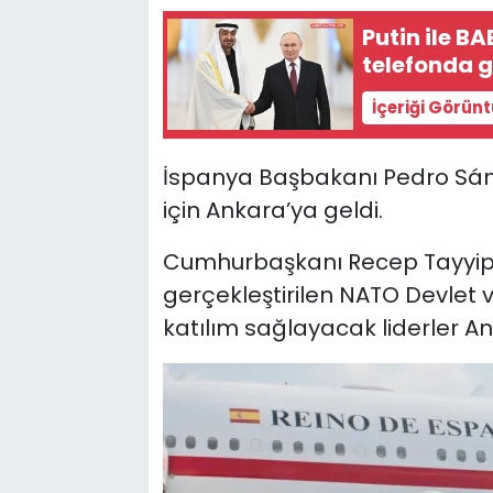
Putin ile B
telefonda 
İçeriği Görün
İspanya Başbakanı Pedro Sánc
için Ankara’ya geldi.
Cumhurbaşkanı Recep Tayyip 
gerçekleştirilen NATO Devlet 
katılım sağlayacak liderler 