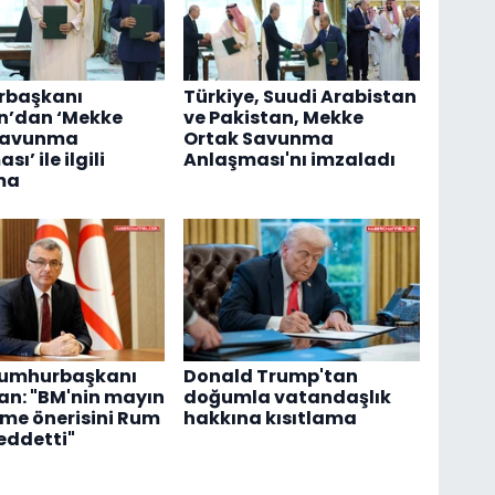
başkanı
Türkiye, Suudi Arabistan
n’dan ‘Mekke
ve Pakistan, Mekke
Savunma
Ortak Savunma
ı’ ile ilgili
Anlaşması'nı imzaladı
ma
umhurbaşkanı
Donald Trump'tan
an: "BM'nin mayın
doğumla vatandaşlık
me önerisini Rum
hakkına kısıtlama
reddetti"