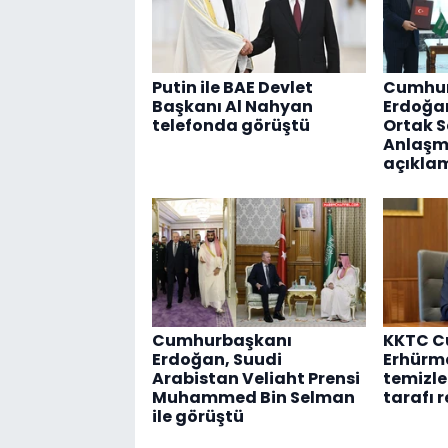
Putin ile BAE Devlet
Cumhur
Başkanı Al Nahyan
Erdoğa
telefonda görüştü
Ortak 
Anlaşmas
açıkla
Cumhurbaşkanı
KKTC C
Erdoğan, Suudi
Erhürm
Arabistan Veliaht Prensi
temizle
Muhammed Bin Selman
tarafı 
ile görüştü