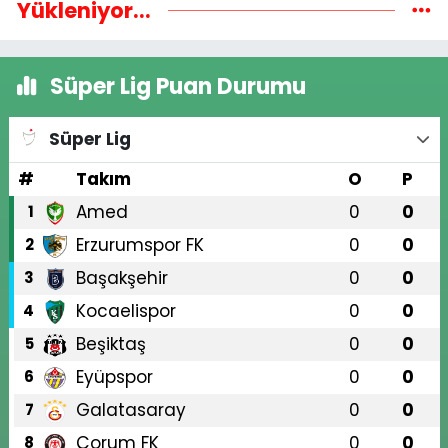
Yükleniyor...
Süper Lig Puan Durumu
Süper Lig
#
Takım
O
P
Amed
0
0
1
Erzurumspor FK
0
0
2
Başakşehir
0
0
3
Kocaelispor
0
0
4
Beşiktaş
0
0
5
Eyüpspor
0
0
6
Galatasaray
0
0
7
Çorum FK
0
0
8