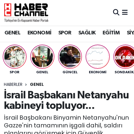
GENEL
Nöbetçi Eczaneler
GENEL
EKONOMİ
SPOR
SAĞLIK
EĞİTİM
Sİ
EKONOMİ
Hava Durumu
SPOR
Trafik Durumu
SAĞLIK
Süper Lig Puan Durumu ve Fikstür
SPOR
GENEL
GÜNCEL
EKONOMİ
SONDAKIK
EĞİTİM
Tüm Manşetler
HABERLER
GENEL
İsrail Başbakanı Netanyahu
SİYASET
Son Dakika Haberleri
kabineyi topluyor...
MAGAZİN
Haber Arşivi
İsrail Başbakanı Binyamin Netanyahu'nun
Gazze'nin tamamının işgali dahil, saldırı
planlarını görüşmek için Güvenlik