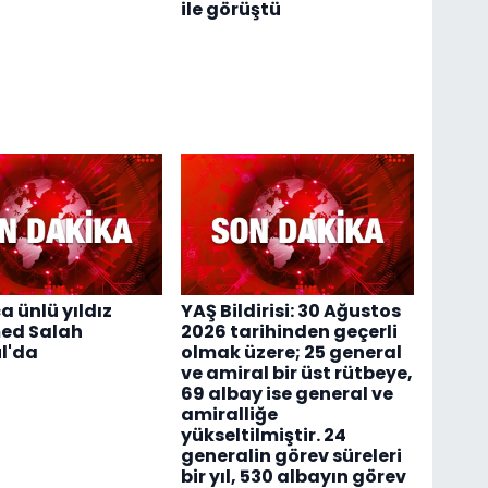
ile görüştü
 ünlü yıldız
YAŞ Bildirisi: 30 Ağustos
ed Salah
2026 tarihinden geçerli
l'da
olmak üzere; 25 general
ve amiral bir üst rütbeye,
69 albay ise general ve
amiralliğe
yükseltilmiştir. 24
generalin görev süreleri
bir yıl, 530 albayın görev