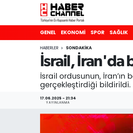
GENEL
Nöbetçi Eczaneler
GENEL
EKONOMİ
SPOR
SAĞLIK
EKONOMİ
Hava Durumu
HABERLER
SONDAKIKA
SPOR
Trafik Durumu
İsrail, İran'da
SAĞLIK
Süper Lig Puan Durumu ve Fikstür
İsrail ordusunun, İran’ın
EĞİTİM
Tüm Manşetler
gerçekleştirdiği bildirildi.
SİYASET
Son Dakika Haberleri
17.06.2025 - 21:34
YAYINLANMA
MAGAZİN
Haber Arşivi