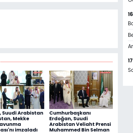
1
B
Be
A
1
S
, Suudi Arabistan
Cumhurbaşkanı
stan, Mekke
Erdoğan, Suudi
Savunma
Arabistan Veliaht Prensi
sı'nı imzaladı
Muhammed Bin Selman