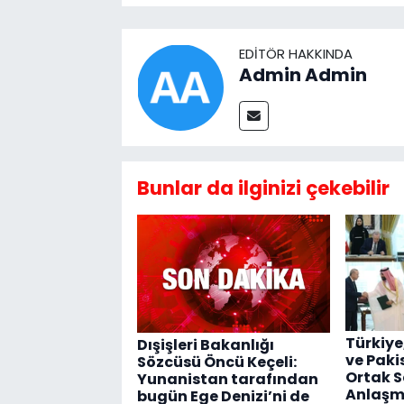
EDITÖR HAKKINDA
Admin Admin
Bunlar da ilginizi çekebilir
Türkiye
Dışişleri Bakanlığı
ve Paki
Sözcüsü Öncü Keçeli:
Ortak 
Yunanistan tarafından
Anlaşma
bugün Ege Denizi’ni de