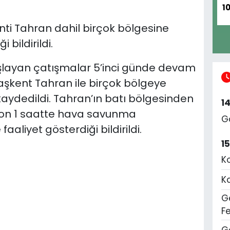
1
enti Tahran dahil birçok bölgesine
 bildirildi.
a başlayan çatışmalar 5’inci günde devam
 başkent Tahran ile birçok bölgeye
 kaydedildi. Tahran’ın batı bölgesinden
1
son 1 saatte hava savunma
G
faaliyet gösterdiği bildirildi.
1
K
K
Ge
F
G