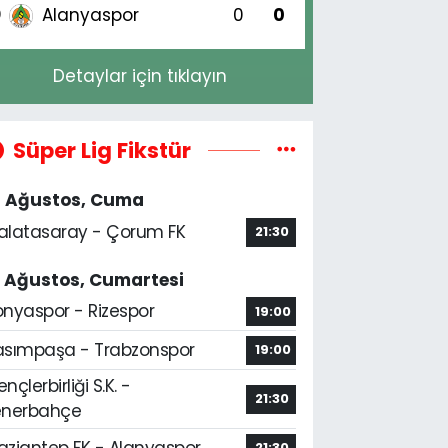
Alanyaspor
0
0
0
Detaylar için tıklayın
Süper Lig Fikstür
4 Ağustos, Cuma
alatasaray - Çorum FK
21:30
5 Ağustos, Cumartesi
onyaspor - Rizespor
19:00
asımpaşa - Trabzonspor
19:00
nçlerbirliği S.K. -
21:30
enerbahçe
aziantep FK - Alanyaspor
21:30