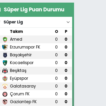
Süper Lig Puan Durumu
Süper Lig
#
Takım
O
P
Amed
0
0
1
Erzurumspor FK
0
0
2
Başakşehir
0
0
3
Kocaelispor
0
0
4
Beşiktaş
0
0
5
Eyüpspor
0
0
6
Galatasaray
0
0
7
Çorum FK
0
0
8
Gaziantep FK
0
0
9