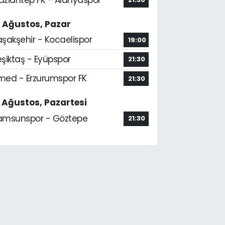
6 Ağustos, Pazar
aşakşehir - Kocaelispor
19:00
şiktaş - Eyüpspor
21:30
med - Erzurumspor FK
21:30
7 Ağustos, Pazartesi
amsunspor - Göztepe
21:30