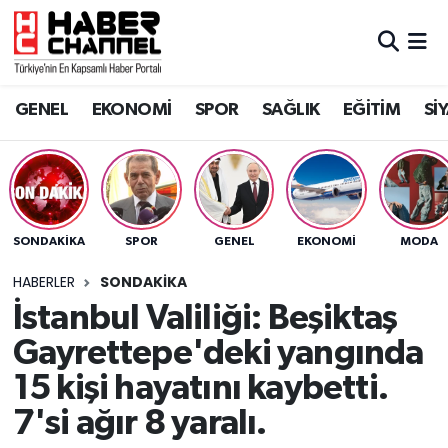
GENEL
Nöbetçi Eczaneler
GENEL
EKONOMİ
SPOR
SAĞLIK
EĞİTİM
Sİ
EKONOMİ
Hava Durumu
SPOR
Trafik Durumu
SAĞLIK
Süper Lig Puan Durumu ve Fikstür
SONDAKIKA
SPOR
GENEL
EKONOMİ
MODA
EĞİTİM
Tüm Manşetler
HABERLER
SONDAKIKA
İstanbul Valiliği: Beşiktaş
SİYASET
Son Dakika Haberleri
Gayrettepe'deki yangında
MAGAZİN
Haber Arşivi
15 kişi hayatını kaybetti.
7'si ağır 8 yaralı.