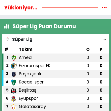
Yükleniyor...
Süper Lig Puan Durumu
Süper Lig
#
Takım
O
P
Amed
0
0
1
Erzurumspor FK
0
0
2
Başakşehir
0
0
3
Kocaelispor
0
0
4
Beşiktaş
0
0
5
Eyüpspor
0
0
6
Galatasaray
0
0
7