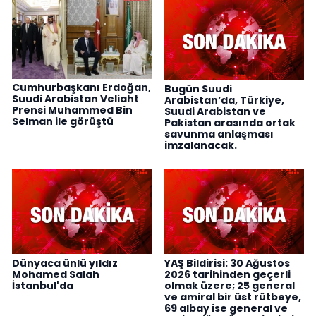
Cumhurbaşkanı Erdoğan,
Bugün Suudi
Suudi Arabistan Veliaht
Arabistan’da, Türkiye,
Prensi Muhammed Bin
Suudi Arabistan ve
Selman ile görüştü
Pakistan arasında ortak
savunma anlaşması
imzalanacak.
Dünyaca ünlü yıldız
YAŞ Bildirisi: 30 Ağustos
Mohamed Salah
2026 tarihinden geçerli
İstanbul'da
olmak üzere; 25 general
ve amiral bir üst rütbeye,
69 albay ise general ve