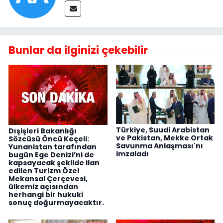
Bunlar da ilginizi çekebilir
Türkiye, Suudi Arabistan
Dışişleri Bakanlığı
ve Pakistan, Mekke Ortak
Sözcüsü Öncü Keçeli:
Savunma Anlaşması'nı
Yunanistan tarafından
imzaladı
bugün Ege Denizi’ni de
kapsayacak şekilde ilan
edilen Turizm Özel
Mekansal Çerçevesi,
ülkemiz açısından
herhangi bir hukuki
sonuç doğurmayacaktır.