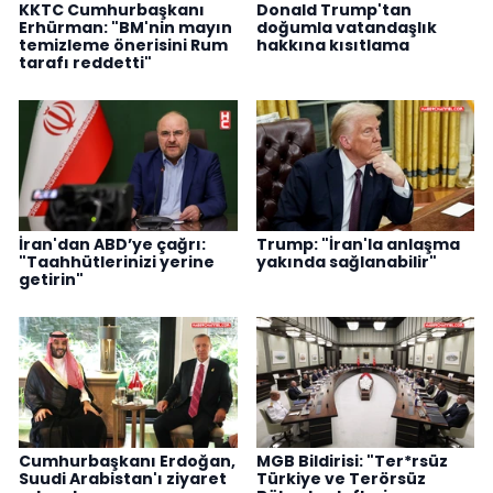
KKTC Cumhurbaşkanı
Donald Trump'tan
Erhürman: "BM'nin mayın
doğumla vatandaşlık
temizleme önerisini Rum
hakkına kısıtlama
tarafı reddetti"
İran'dan ABD’ye çağrı:
Trump: "İran'la anlaşma
"Taahhütlerinizi yerine
yakında sağlanabilir"
getirin"
Cumhurbaşkanı Erdoğan,
MGB Bildirisi: "Ter*rsüz
Suudi Arabistan'ı ziyaret
Türkiye ve Terörsüz