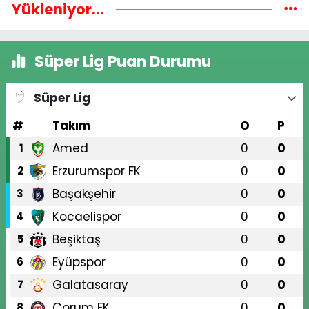
Yükleniyor...
Süper Lig Puan Durumu
Süper Lig
#
Takım
O
P
Amed
0
0
1
Erzurumspor FK
0
0
2
Başakşehir
0
0
3
Kocaelispor
0
0
4
Beşiktaş
0
0
5
Eyüpspor
0
0
6
Galatasaray
0
0
7
Çorum FK
0
0
8