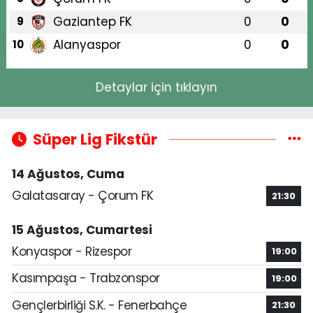
Gaziantep FK
0
0
9
Alanyaspor
0
0
10
Detaylar için tıklayın
Süper Lig Fikstür
14 Ağustos, Cuma
Galatasaray - Çorum FK
21:30
15 Ağustos, Cumartesi
Konyaspor - Rizespor
19:00
Kasımpaşa - Trabzonspor
19:00
Gençlerbirliği S.K. - Fenerbahçe
21:30