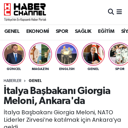
GENEL
Nöbetçi Eczaneler
GENEL
EKONOMİ
SPOR
SAĞLIK
EĞİTİM
Sİ
EKONOMİ
Hava Durumu
SPOR
Trafik Durumu
SAĞLIK
Süper Lig Puan Durumu ve Fikstür
GÜNCEL
MAGAZİN
ENGLISH
GENEL
SPOR
EĞİTİM
Tüm Manşetler
HABERLER
GENEL
İtalya Başbakanı Giorgia
SİYASET
Son Dakika Haberleri
Meloni, Ankara'da
MAGAZİN
Haber Arşivi
İtalya Başbakanı Giorgia Meloni, NATO
Liderler Zirvesi’ne katılmak için Ankara’ya
geldi.