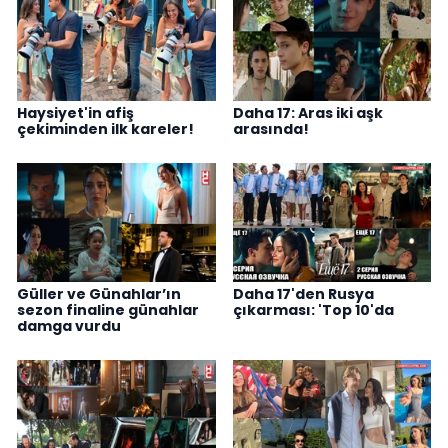
Haysiyet'in afiş
Daha 17: Aras iki aşk
çekiminden ilk kareler!
arasında!
Güller ve Günahlar’ın
Daha 17'den Rusya
sezon finaline günahlar
çıkarması: 'Top 10'da
damga vurdu