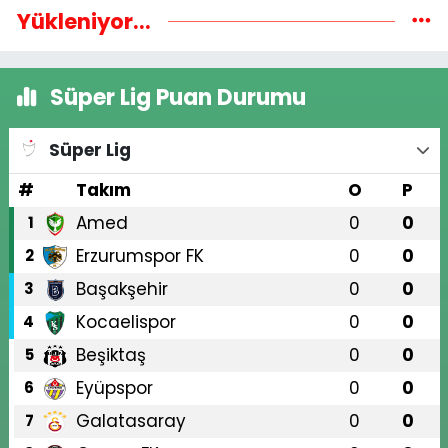
Yükleniyor...
Süper Lig Puan Durumu
Süper Lig
#
Takım
O
P
Amed
0
0
1
Erzurumspor FK
0
0
2
Başakşehir
0
0
3
Kocaelispor
0
0
4
Beşiktaş
0
0
5
Eyüpspor
0
0
6
Galatasaray
0
0
7