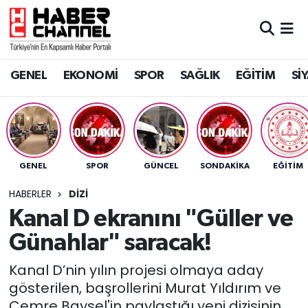
GENEL
Nöbetçi Eczaneler
GENEL
EKONOMİ
SPOR
SAĞLIK
EĞİTİM
Sİ
EKONOMİ
Hava Durumu
SPOR
Trafik Durumu
SAĞLIK
Süper Lig Puan Durumu ve Fikstür
GENEL
SPOR
GÜNCEL
SONDAKIKA
EĞİTİM
EĞİTİM
Tüm Manşetler
HABERLER
DİZİ
Kanal D ekranını "Güller ve
SİYASET
Son Dakika Haberleri
Günahlar" saracak!
MAGAZİN
Haber Arşivi
Kanal D’nin yılın projesi olmaya aday
gösterilen, başrollerini Murat Yıldırım ve
Cemre Baysel'in paylaştığı yeni dizisinin