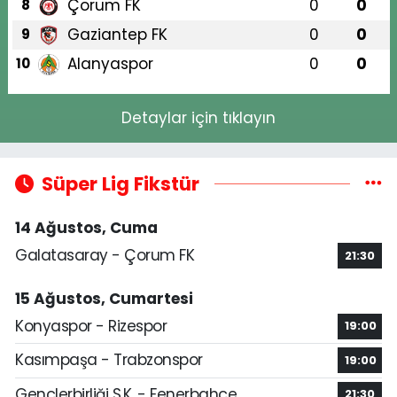
Çorum FK
0
0
8
Gaziantep FK
0
0
9
Alanyaspor
0
0
10
Detaylar için tıklayın
Süper Lig Fikstür
14 Ağustos, Cuma
Galatasaray - Çorum FK
21:30
15 Ağustos, Cumartesi
Konyaspor - Rizespor
19:00
Kasımpaşa - Trabzonspor
19:00
Gençlerbirliği S.K. - Fenerbahçe
21:30