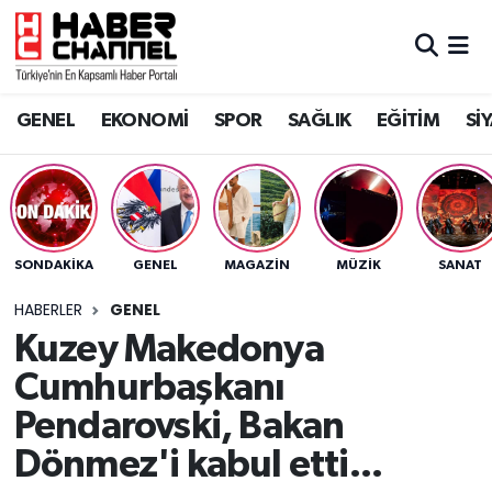
GENEL
Nöbetçi Eczaneler
GENEL
EKONOMİ
SPOR
SAĞLIK
EĞİTİM
Sİ
EKONOMİ
Hava Durumu
SPOR
Trafik Durumu
SAĞLIK
Süper Lig Puan Durumu ve Fikstür
SONDAKIKA
GENEL
MAGAZİN
MÜZİK
SANAT
EĞİTİM
Tüm Manşetler
HABERLER
GENEL
Kuzey Makedonya
SİYASET
Son Dakika Haberleri
Cumhurbaşkanı
MAGAZİN
Haber Arşivi
Pendarovski, Bakan
Dönmez'i kabul etti...