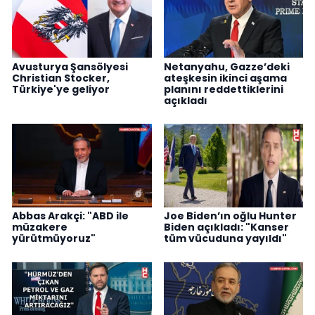
Avusturya Şansölyesi
Netanyahu, Gazze’deki
Christian Stocker,
ateşkesin ikinci aşama
Türkiye'ye geliyor
planını reddettiklerini
açıkladı
Abbas Arakçi: "ABD ile
Joe Biden’ın oğlu Hunter
müzakere
Biden açıkladı: "Kanser
yürütmüyoruz"
tüm vücuduna yayıldı"