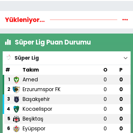
Yükleniyor...
Süper Lig Puan Durumu
Süper Lig
#
Takım
O
P
Amed
0
0
1
Erzurumspor FK
0
0
2
Başakşehir
0
0
3
Kocaelispor
0
0
4
Beşiktaş
0
0
5
Eyüpspor
0
0
6