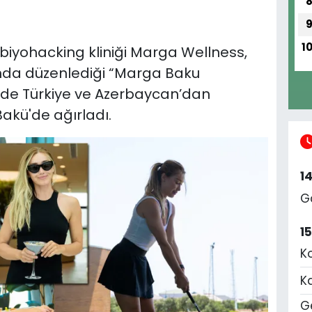
1
biyohacking kliniği Marga Wellness,
nda düzenlediği “Marga Baku
nde Türkiye ve Azerbaycan’dan
akü'de ağırladı.
1
G
1
K
K
Ge