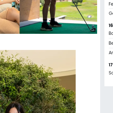
F
G
1
B
Be
A
1
S