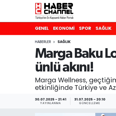
GENEL
Nöbetçi Eczaneler
GENEL
EKONOMİ
SPOR
SAĞLIK
EKONOMİ
Hava Durumu
HABERLER
SAĞLIK
SPOR
Trafik Durumu
Marga Baku L
SAĞLIK
Süper Lig Puan Durumu ve Fikstür
ünlü akını!
EĞİTİM
Tüm Manşetler
Marga Wellness, geçtiği
SİYASET
Son Dakika Haberleri
etkinliğinde Türkiye ve 
MAGAZİN
Haber Arşivi
30.07.2025 - 21:41
31.07.2025 - 20:10
YAYINLANMA
GÜNCELLEME