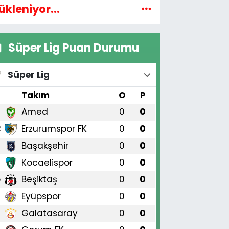
ükleniyor...
Süper Lig Puan Durumu
Süper Lig
#
Takım
O
P
Amed
0
0
1
Erzurumspor FK
0
0
2
Başakşehir
0
0
3
Kocaelispor
0
0
4
Beşiktaş
0
0
5
Eyüpspor
0
0
6
Galatasaray
0
0
7