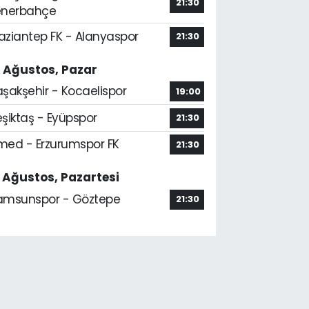
21:30
enerbahçe
aziantep FK - Alanyaspor
21:30
6 Ağustos, Pazar
aşakşehir - Kocaelispor
19:00
şiktaş - Eyüpspor
21:30
med - Erzurumspor FK
21:30
7 Ağustos, Pazartesi
amsunspor - Göztepe
21:30