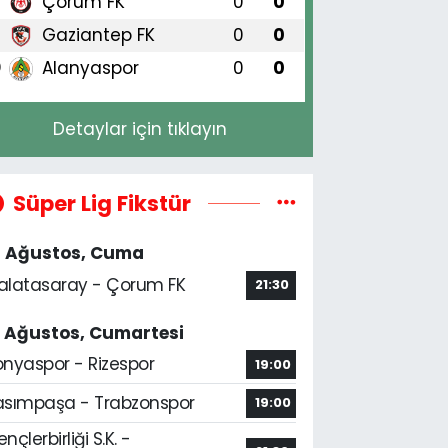
Çorum FK
0
0
8
Gaziantep FK
0
0
9
Alanyaspor
0
0
0
Detaylar için tıklayın
Süper Lig Fikstür
4 Ağustos, Cuma
alatasaray - Çorum FK
21:30
5 Ağustos, Cumartesi
onyaspor - Rizespor
19:00
asımpaşa - Trabzonspor
19:00
nçlerbirliği S.K. -