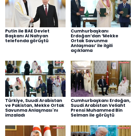
Putin ile BAE Devlet
Cumhurbaşkanı
Başkanı Al Nahyan
Erdoğan’dan ‘Mekke
telefonda görüştü
Ortak Savunma
Anlaşması’ ile ilgili
açıklama
Türkiye, Suudi Arabistan
Cumhurbaşkanı Erdoğan,
ve Pakistan, Mekke Ortak
Suudi Arabistan Veliaht
Savunma Anlaşması'nı
Prensi Muhammed Bin
imzaladı
Selman ile görüştü