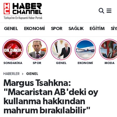
GENEL
Nöbetçi Eczaneler
GENEL
EKONOMİ
SPOR
SAĞLIK
EĞİTİM
Sİ
EKONOMİ
Hava Durumu
SPOR
Trafik Durumu
SAĞLIK
Süper Lig Puan Durumu ve Fikstür
SONDAKIKA
SPOR
GENEL
EKONOMİ
MODA
EĞİTİM
Tüm Manşetler
HABERLER
GENEL
Margus Tsahkna:
SİYASET
Son Dakika Haberleri
"Macaristan AB'deki oy
MAGAZİN
Haber Arşivi
kullanma hakkından
mahrum bırakılabilir"