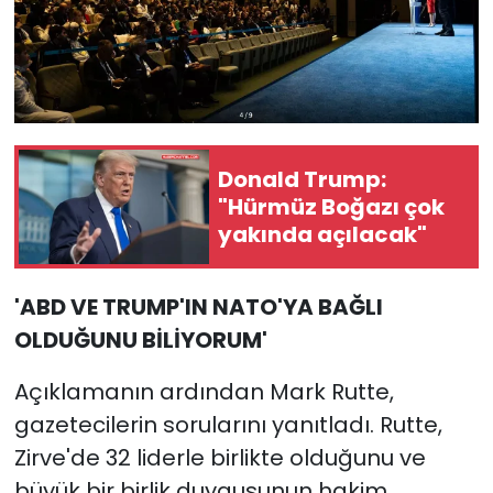
Donald Trump:
"Hürmüz Boğazı çok
yakında açılacak"
'ABD VE TRUMP'IN NATO'YA BAĞLI
OLDUĞUNU BİLİYORUM'
Açıklamanın ardından Mark Rutte,
gazetecilerin sorularını yanıtladı. Rutte,
Zirve'de 32 liderle birlikte olduğunu ve
büyük bir birlik duygusunun hakim