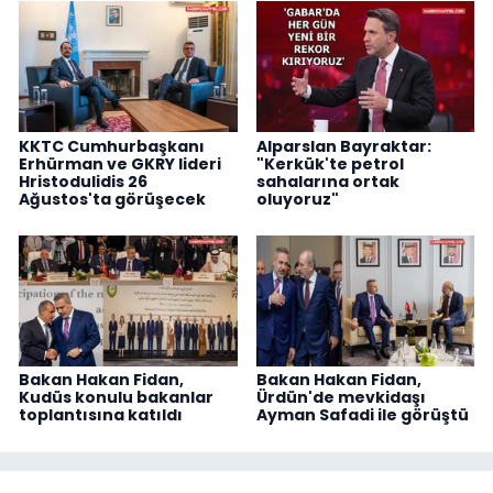
KKTC Cumhurbaşkanı
Alparslan Bayraktar:
Erhürman ve GKRY lideri
"Kerkük'te petrol
Hristodulidis 26
sahalarına ortak
Ağustos'ta görüşecek
oluyoruz"
Bakan Hakan Fidan,
Bakan Hakan Fidan,
Kudüs konulu bakanlar
Ürdün'de mevkidaşı
toplantısına katıldı
Ayman Safadi ile görüştü