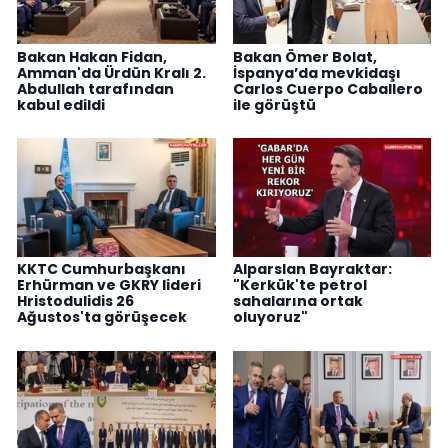
Bakan Hakan Fidan,
Bakan Ömer Bolat,
Amman'da Ürdün Kralı 2.
İspanya’da mevkidaşı
Abdullah tarafından
Carlos Cuerpo Caballero
kabul edildi
ile görüştü
KKTC Cumhurbaşkanı
Alparslan Bayraktar:
Erhürman ve GKRY lideri
"Kerkük'te petrol
Hristodulidis 26
sahalarına ortak
Ağustos'ta görüşecek
oluyoruz"