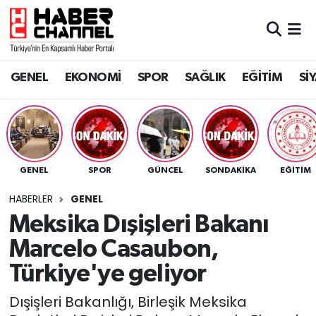
GENEL
Nöbetçi Eczaneler
GENEL
EKONOMİ
SPOR
SAĞLIK
EĞİTİM
Sİ
EKONOMİ
Hava Durumu
SPOR
Trafik Durumu
SAĞLIK
Süper Lig Puan Durumu ve Fikstür
GENEL
SPOR
GÜNCEL
SONDAKIKA
EĞİTİM
EĞİTİM
Tüm Manşetler
HABERLER
GENEL
Meksika Dışişleri Bakanı
SİYASET
Son Dakika Haberleri
Marcelo Casaubon,
MAGAZİN
Haber Arşivi
Türkiye'ye geliyor
Dışişleri Bakanlığı, Birleşik Meksika