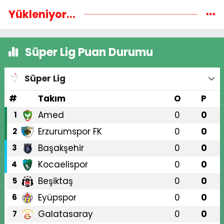
Yükleniyor...
Süper Lig Puan Durumu
Süper Lig
#
Takım
O
P
Amed
0
0
1
Erzurumspor FK
0
0
2
Başakşehir
0
0
3
Kocaelispor
0
0
4
Beşiktaş
0
0
5
Eyüpspor
0
0
6
Galatasaray
0
0
7