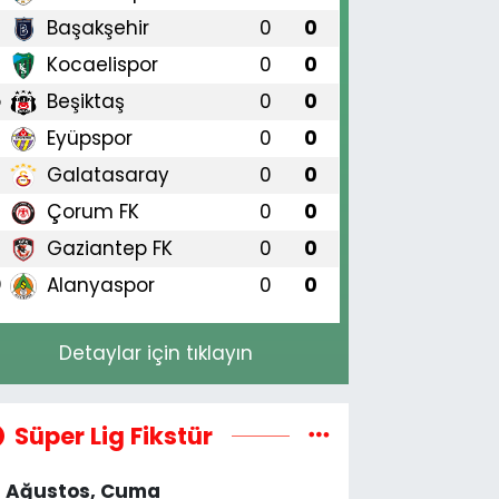
Başakşehir
0
0
3
Kocaelispor
0
0
4
Beşiktaş
0
0
5
Eyüpspor
0
0
6
Galatasaray
0
0
7
Çorum FK
0
0
8
Gaziantep FK
0
0
9
Alanyaspor
0
0
0
Detaylar için tıklayın
Süper Lig Fikstür
4 Ağustos, Cuma