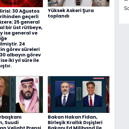
S
Yüksek Askeri Şura
irisi: 30 Ağustos
toplandı
rihinden geçerli
zere; 25 general
al bir üst rütbeye,
y ise general ve
iğe
lmiştir. 24
in görev süreleri
 530 albayın görev
ise iki yıl süre ile
ştır.
başkanı
Bakan Hakan Fidan,
, Suudi
Birleşik Krallık Dışişleri
an Veliaht Prensi
Bakanı Ed Miliband ile