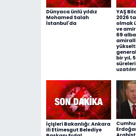
Dünyaca ünlü yıldız
YAŞ Bild
Mohamed Salah
2026 ta
İstanbul'da
olmak ü
ve amir
69 alba
amirall
yükselti
general
bir yıl,
süreleri 
uzatılmı
Cumhur
İçişleri Bakanlığı: Ankara
Erdoğan
ili Etimesgut Belediye
Arabist
Başkanı Erdal