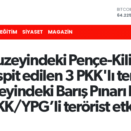
BITCO
64.225
DOLA
47,71
EĞİTİM
SİYASET
MAGAZİN
EURO
55,031
STERLİ
64,24
kuzeyindeki Pençe-Ki
GRAM 
6510.
BİST10
it edilen 3 PKK'lı ter
13.799
eyindeki Barış Pınarı
K/YPG’li terörist etk