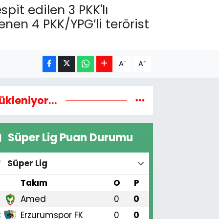
pit edilen 3 PKK'lı
lenen 4 PKK/YPG’li terörist
-
+
A
A
ükleniyor...
Süper Lig Puan Durumu
Süper Lig
#
Takım
O
P
Amed
0
0
1
Erzurumspor FK
0
0
2