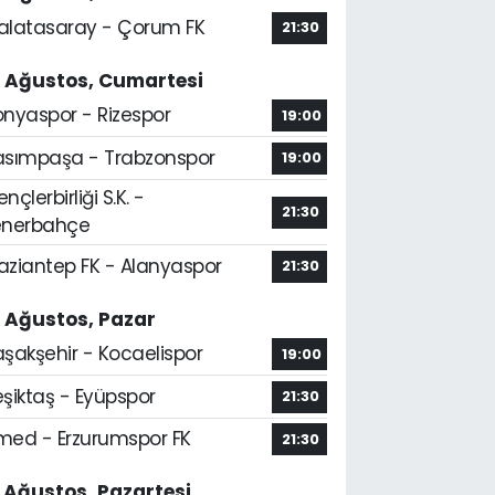
alatasaray - Çorum FK
21:30
5 Ağustos, Cumartesi
onyaspor - Rizespor
19:00
asımpaşa - Trabzonspor
19:00
nçlerbirliği S.K. -
21:30
enerbahçe
aziantep FK - Alanyaspor
21:30
6 Ağustos, Pazar
aşakşehir - Kocaelispor
19:00
şiktaş - Eyüpspor
21:30
med - Erzurumspor FK
21:30
7 Ağustos, Pazartesi