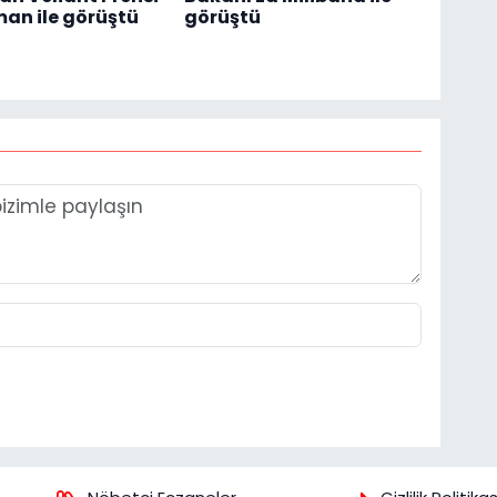
man ile görüştü
görüştü