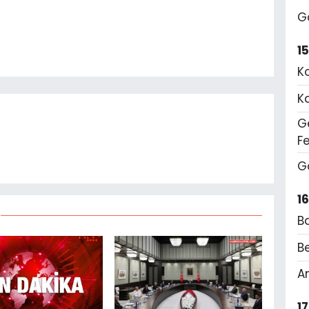
G
1
K
K
Ge
F
G
1
B
Be
A
1