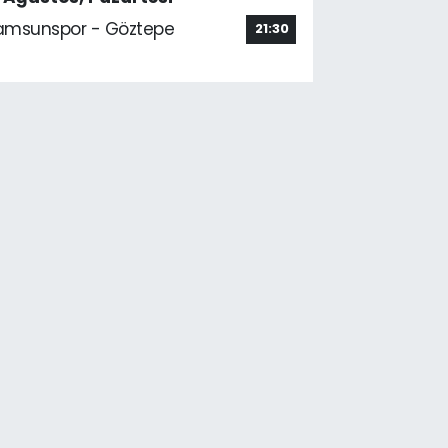
amsunspor - Göztepe
21:30