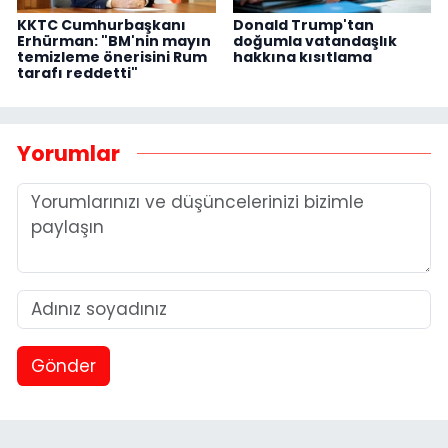
KKTC Cumhurbaşkanı
Donald Trump'tan
Erhürman: "BM'nin mayın
doğumla vatandaşlık
temizleme önerisini Rum
hakkına kısıtlama
tarafı reddetti"
Yorumlar
Gönder