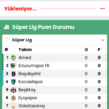
Yükleniyor...
Süper Lig Puan Durumu
Süper Lig
#
Takım
O
P
Amed
0
0
1
Erzurumspor FK
0
0
2
Başakşehir
0
0
3
Kocaelispor
0
0
4
Beşiktaş
0
0
5
Eyüpspor
0
0
6
Galatasaray
0
0
7