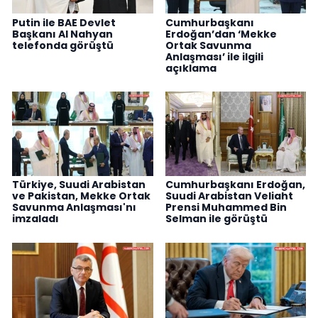
Putin ile BAE Devlet
Cumhurbaşkanı
Başkanı Al Nahyan
Erdoğan’dan ‘Mekke
telefonda görüştü
Ortak Savunma
Anlaşması’ ile ilgili
açıklama
Türkiye, Suudi Arabistan
Cumhurbaşkanı Erdoğan,
ve Pakistan, Mekke Ortak
Suudi Arabistan Veliaht
Savunma Anlaşması'nı
Prensi Muhammed Bin
imzaladı
Selman ile görüştü