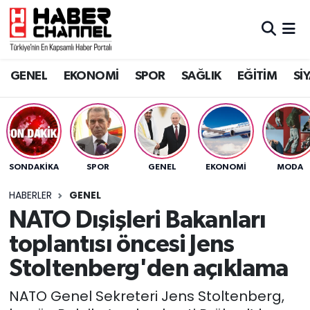
GENEL
Nöbetçi Eczaneler
GENEL
EKONOMİ
SPOR
SAĞLIK
EĞİTİM
Sİ
EKONOMİ
Hava Durumu
SPOR
Trafik Durumu
SAĞLIK
Süper Lig Puan Durumu ve Fikstür
SONDAKIKA
SPOR
GENEL
EKONOMİ
MODA
EĞİTİM
Tüm Manşetler
HABERLER
GENEL
NATO Dışişleri Bakanları
SİYASET
Son Dakika Haberleri
toplantısı öncesi Jens
MAGAZİN
Haber Arşivi
Stoltenberg'den açıklama
NATO Genel Sekreteri Jens Stoltenberg,