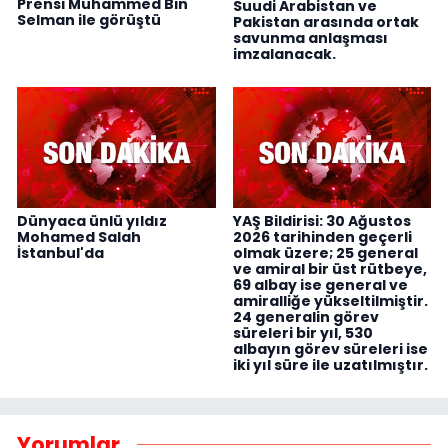
Prensi Muhammed Bin
Suudi Arabistan ve
Selman ile görüştü
Pakistan arasında ortak
savunma anlaşması
imzalanacak.
Dünyaca ünlü yıldız
YAŞ Bildirisi: 30 Ağustos
Mohamed Salah
2026 tarihinden geçerli
İstanbul'da
olmak üzere; 25 general
ve amiral bir üst rütbeye,
69 albay ise general ve
amiralliğe yükseltilmiştir.
24 generalin görev
süreleri bir yıl, 530
albayın görev süreleri ise
iki yıl süre ile uzatılmıştır.
Yorumlar