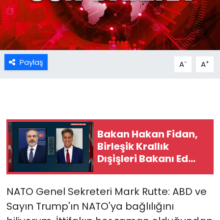
Paylaş
-
+
A
A
Bakan Hakan Fidan,
Birleşik Krallık
Dışişleri Bakanı Ed
Miliband ile görüştü
NATO Genel Sekreteri Mark Rutte: ABD ve
Sayın Trump'ın NATO'ya bağlılığını