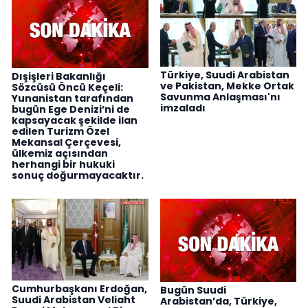
Türkiye, Suudi Arabistan
Dışişleri Bakanlığı
ve Pakistan, Mekke Ortak
Sözcüsü Öncü Keçeli:
Savunma Anlaşması'nı
Yunanistan tarafından
imzaladı
bugün Ege Denizi’ni de
kapsayacak şekilde ilan
edilen Turizm Özel
Mekansal Çerçevesi,
ülkemiz açısından
herhangi bir hukuki
sonuç doğurmayacaktır.
Cumhurbaşkanı Erdoğan,
Bugün Suudi
Suudi Arabistan Veliaht
Arabistan’da, Türkiye,