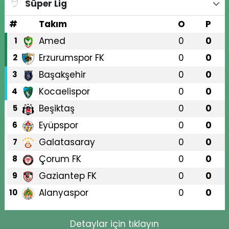
Süper Lig
#
Takım
O
P
Amed
0
0
1
Erzurumspor FK
0
0
2
Başakşehir
0
0
3
Kocaelispor
0
0
4
Beşiktaş
0
0
5
Eyüpspor
0
0
6
Galatasaray
0
0
7
Çorum FK
0
0
8
Gaziantep FK
0
0
9
Alanyaspor
0
0
10
Detaylar için tıklayın