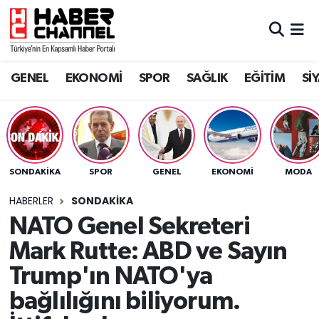
GENEL
Nöbetçi Eczaneler
GENEL
EKONOMİ
SPOR
SAĞLIK
EĞİTİM
Sİ
EKONOMİ
Hava Durumu
SPOR
Trafik Durumu
SAĞLIK
Süper Lig Puan Durumu ve Fikstür
SONDAKIKA
SPOR
GENEL
EKONOMİ
MODA
EĞİTİM
Tüm Manşetler
HABERLER
SONDAKIKA
NATO Genel Sekreteri
SİYASET
Son Dakika Haberleri
Mark Rutte: ABD ve Sayın
MAGAZİN
Haber Arşivi
Trump'ın NATO'ya
bağlılığını biliyorum.