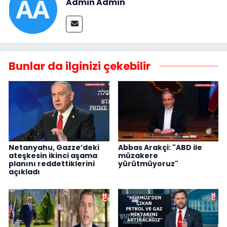
Admin Admin
Bunlar da ilginizi çekebilir
Netanyahu, Gazze’deki
Abbas Arakçi: "ABD ile
ateşkesin ikinci aşama
müzakere
planını reddettiklerini
yürütmüyoruz"
açıkladı