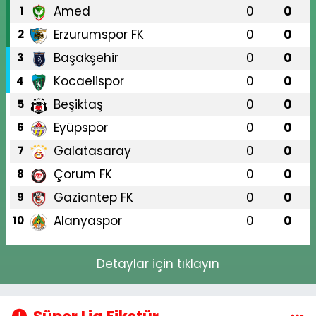
Amed
0
0
1
Erzurumspor FK
0
0
2
Başakşehir
0
0
3
Kocaelispor
0
0
4
Beşiktaş
0
0
5
Eyüpspor
0
0
6
Galatasaray
0
0
7
Çorum FK
0
0
8
Gaziantep FK
0
0
9
Alanyaspor
0
0
10
Detaylar için tıklayın