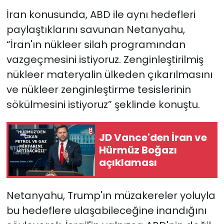
İran konusunda, ABD ile aynı hedefleri
paylaştıklarını savunan Netanyahu,
“İran'ın nükleer silah programından
vazgeçmesini istiyoruz. Zenginleştirilmiş
nükleer materyalin ülkeden çıkarılmasını
ve nükleer zenginleştirme tesislerinin
sökülmesini istiyoruz” şeklinde konuştu.
JD Vance'den İran ve
Hürmüz Boğazı
açıklaması
Netanyahu, Trump'ın müzakereler yoluyla
bu hedeflere ulaşabileceğine inandığını