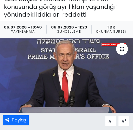
konusunda görüş ayrılıkları yaşandığı’
yönündeki iddiaları reddetti.
06.07.2026 - 10:46
06.07.2026 - 11:23
1 DK
YAYINLANMA
GÜNCELLEME
OKUNMA SÜRESI
Paylaş
-
+
A
A