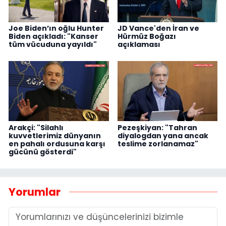
Joe Biden’ın oğlu Hunter
JD Vance'den İran ve
Biden açıkladı: "Kanser
Hürmüz Boğazı
tüm vücuduna yayıldı"
açıklaması
Arakçi: "Silahlı
Pezeşkiyan: "Tahran
kuvvetlerimiz dünyanın
diyalogdan yana ancak
en pahalı ordusuna karşı
teslime zorlanamaz"
gücünü gösterdi"
Yorumlar