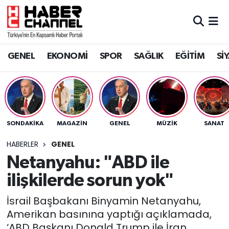
GENEL
Nöbetçi Eczaneler
GENEL
EKONOMİ
SPOR
SAĞLIK
EĞİTİM
Sİ
EKONOMİ
Hava Durumu
SPOR
Trafik Durumu
SAĞLIK
Süper Lig Puan Durumu ve Fikstür
SONDAKIKA
MAGAZİN
GENEL
MÜZİK
SANAT
EĞİTİM
Tüm Manşetler
HABERLER
GENEL
Netanyahu: "ABD ile
SİYASET
Son Dakika Haberleri
ilişkilerde sorun yok"
MAGAZİN
Haber Arşivi
İsrail Başbakanı Binyamin Netanyahu,
Amerikan basınına yaptığı açıklamada,
‘ABD Başkanı Donald Trump ile İran