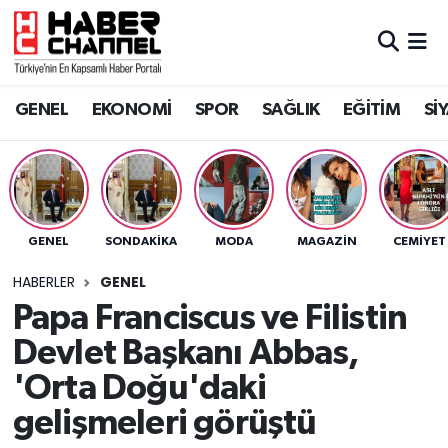
GENEL
Nöbetçi Eczaneler
GENEL
EKONOMİ
SPOR
SAĞLIK
EĞİTİM
Sİ
EKONOMİ
Hava Durumu
SPOR
Trafik Durumu
SAĞLIK
Süper Lig Puan Durumu ve Fikstür
GENEL
SONDAKIKA
MODA
MAGAZİN
CEMİYET
EĞİTİM
Tüm Manşetler
HABERLER
GENEL
Papa Franciscus ve Filistin
SİYASET
Son Dakika Haberleri
Devlet Başkanı Abbas,
MAGAZİN
Haber Arşivi
'Orta Doğu'daki
gelişmeleri görüştü