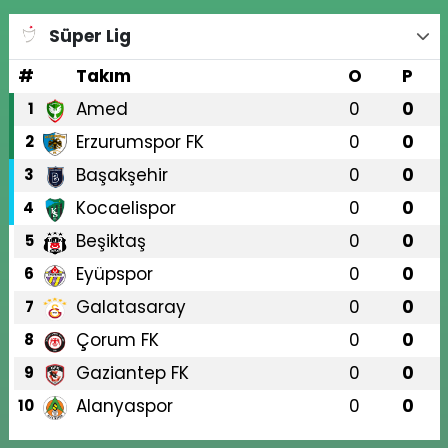
Süper Lig
#
Takım
O
P
Amed
0
0
1
Erzurumspor FK
0
0
2
Başakşehir
0
0
3
Kocaelispor
0
0
4
Beşiktaş
0
0
5
Eyüpspor
0
0
6
Galatasaray
0
0
7
Çorum FK
0
0
8
Gaziantep FK
0
0
9
Alanyaspor
0
0
10