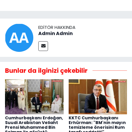
EDITÖR HAKKINDA
Admin Admin
Bunlar da ilginizi çekebilir
Cumhurbaşkanı Erdoğan,
KKTC Cumhurbaşkanı
Suudi Arabistan Veliaht
Erhürman: "BM'nin mayın
Prensi Muhammed Bin
temizleme önerisini Rum
Selman ile görüştü
tarafı reddetti"