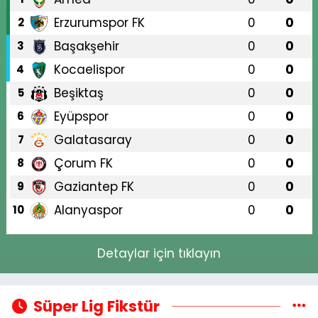
Erzurumspor FK
0
0
2
Başakşehir
0
0
3
Kocaelispor
0
0
4
Beşiktaş
0
0
5
Eyüpspor
0
0
6
Galatasaray
0
0
7
Çorum FK
0
0
8
Gaziantep FK
0
0
9
Alanyaspor
0
0
10
Detaylar için tıklayın
Süper Lig Fikstür