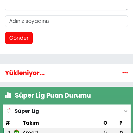
Gönder
Yükleniyor...
Süper Lig Puan Durumu
Süper Lig
#
Takım
O
P
Amed
0
0
1