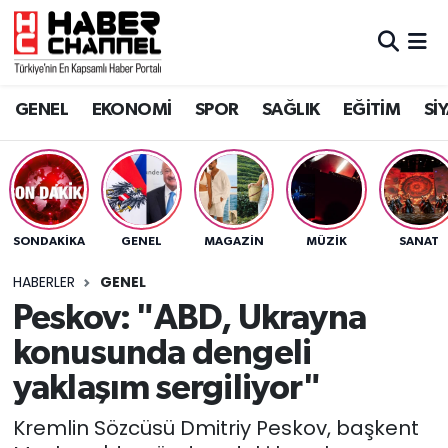
GENEL
Nöbetçi Eczaneler
GENEL
EKONOMİ
SPOR
SAĞLIK
EĞİTİM
Sİ
EKONOMİ
Hava Durumu
SPOR
Trafik Durumu
SAĞLIK
Süper Lig Puan Durumu ve Fikstür
SONDAKIKA
GENEL
MAGAZİN
MÜZİK
SANAT
EĞİTİM
Tüm Manşetler
HABERLER
GENEL
Peskov: "ABD, Ukrayna
SİYASET
Son Dakika Haberleri
konusunda dengeli
MAGAZİN
Haber Arşivi
yaklaşım sergiliyor"
Kremlin Sözcüsü Dmitriy Peskov, başkent