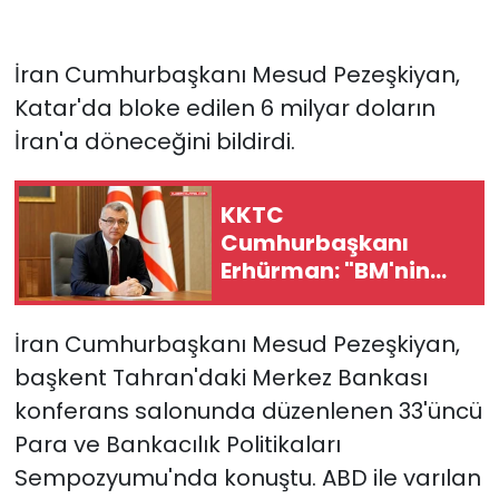
İran Cumhurbaşkanı Mesud Pezeşkiyan,
Katar'da bloke edilen 6 milyar doların
İran'a döneceğini bildirdi.
KKTC
Cumhurbaşkanı
Erhürman: "BM'nin
mayın temizleme
önerisini Rum tarafı
İran Cumhurbaşkanı Mesud Pezeşkiyan,
reddetti"
başkent Tahran'daki Merkez Bankası
konferans salonunda düzenlenen 33'üncü
Para ve Bankacılık Politikaları
Sempozyumu'nda konuştu. ABD ile varılan