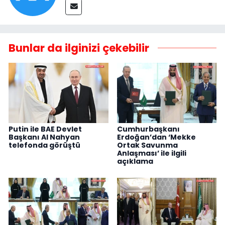
Bunlar da ilginizi çekebilir
Putin ile BAE Devlet
Cumhurbaşkanı
Başkanı Al Nahyan
Erdoğan’dan ‘Mekke
telefonda görüştü
Ortak Savunma
Anlaşması’ ile ilgili
açıklama