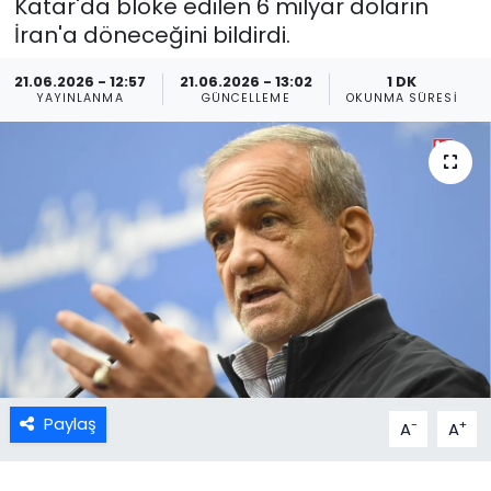
Katar'da bloke edilen 6 milyar doların
İran'a döneceğini bildirdi.
21.06.2026 - 12:57
21.06.2026 - 13:02
1 DK
YAYINLANMA
GÜNCELLEME
OKUNMA SÜRESI
Paylaş
-
+
A
A