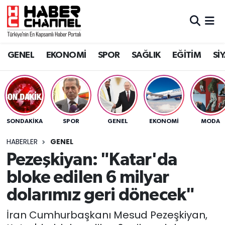
GENEL
Nöbetçi Eczaneler
GENEL
EKONOMİ
SPOR
SAĞLIK
EĞİTİM
Sİ
EKONOMİ
Hava Durumu
SPOR
Trafik Durumu
SAĞLIK
Süper Lig Puan Durumu ve Fikstür
SONDAKIKA
SPOR
GENEL
EKONOMİ
MODA
EĞİTİM
Tüm Manşetler
HABERLER
GENEL
Pezeşkiyan: "Katar'da
SİYASET
Son Dakika Haberleri
bloke edilen 6 milyar
MAGAZİN
Haber Arşivi
dolarımız geri dönecek"
İran Cumhurbaşkanı Mesud Pezeşkiyan,