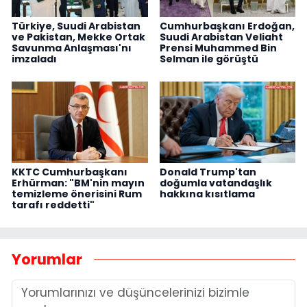
Türkiye, Suudi Arabistan
Cumhurbaşkanı Erdoğan,
ve Pakistan, Mekke Ortak
Suudi Arabistan Veliaht
Savunma Anlaşması'nı
Prensi Muhammed Bin
imzaladı
Selman ile görüştü
KKTC Cumhurbaşkanı
Donald Trump'tan
Erhürman: "BM'nin mayın
doğumla vatandaşlık
temizleme önerisini Rum
hakkına kısıtlama
tarafı reddetti"
Yorumlar