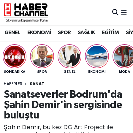
GENEL
Nöbetçi Eczaneler
GENEL
EKONOMİ
SPOR
SAĞLIK
EĞİTİM
Sİ
EKONOMİ
Hava Durumu
SPOR
Trafik Durumu
SAĞLIK
Süper Lig Puan Durumu ve Fikstür
SONDAKIKA
SPOR
GENEL
EKONOMİ
MODA
EĞİTİM
Tüm Manşetler
HABERLER
SANAT
Sanatseverler Bodrum'da
SİYASET
Son Dakika Haberleri
Şahin Demir'in sergisinde
MAGAZİN
Haber Arşivi
buluştu
Şahin Demir, bu kez DG Art Project ile