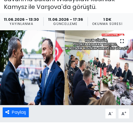
Kamysz ile Varşova'da görüştü.
11.06.2026 - 13:30
11.06.2026 - 17:36
1 DK
YAYINLANMA
GÜNCELLEME
OKUNMA SÜRESI
Paylaş
-
+
A
A