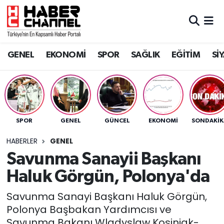
GENEL
Nöbetçi Eczaneler
GENEL
EKONOMİ
SPOR
SAĞLIK
EĞİTİM
Sİ
EKONOMİ
Hava Durumu
SPOR
Trafik Durumu
SAĞLIK
Süper Lig Puan Durumu ve Fikstür
SPOR
GENEL
GÜNCEL
EKONOMİ
SONDAKIK
EĞİTİM
Tüm Manşetler
HABERLER
GENEL
Savunma Sanayii Başkanı
SİYASET
Son Dakika Haberleri
Haluk Görgün, Polonya'da
MAGAZİN
Haber Arşivi
Savunma Sanayi Başkanı Haluk Görgün,
Polonya Başbakan Yardımcısı ve
Savunma Bakanı Wladyslaw Kosiniak-