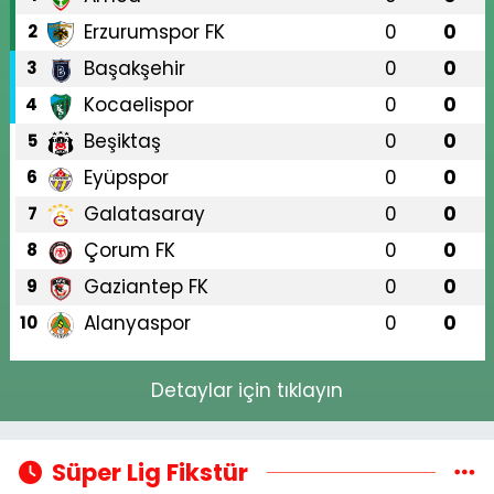
Erzurumspor FK
0
0
2
Başakşehir
0
0
3
Kocaelispor
0
0
4
Beşiktaş
0
0
5
Eyüpspor
0
0
6
Galatasaray
0
0
7
Çorum FK
0
0
8
Gaziantep FK
0
0
9
Alanyaspor
0
0
10
Detaylar için tıklayın
Süper Lig Fikstür