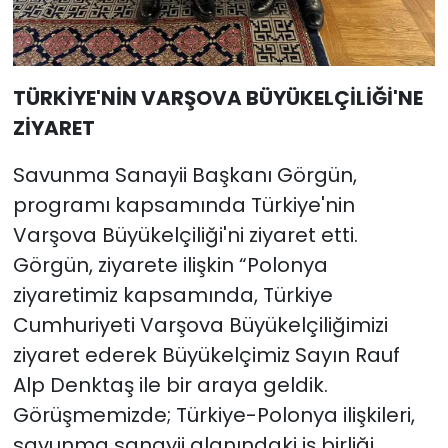
TÜRKİYE'NİN VARŞOVA BÜYÜKELÇİLİĞİ'NE
ZİYARET
Savunma Sanayii Başkanı Görgün,
programı kapsamında Türkiye'nin
Varşova Büyükelçiliği'ni ziyaret etti.
Görgün, ziyarete ilişkin “Polonya
ziyaretimiz kapsamında, Türkiye
Cumhuriyeti Varşova Büyükelçiliğimizi
ziyaret ederek Büyükelçimiz Sayın Rauf
Alp Denktaş ile bir araya geldik.
Görüşmemizde; Türkiye-Polonya ilişkileri,
savunma sanayii alanındaki iş birliği