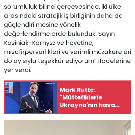
sorumluluk bilinci çerçevesinde, iki ülke
arasındaki stratejik iş birliğinin daha da
güçlendirilmesine yönelik
değerlendirmelerde bulunduk. Sayın
Kosiniak-Kamysz ve heyetine,
misafirperverlikleri ve verimli müzakereleri
dolayısıyla teşekkür ediyorum” ifadelerine
yer verdi.
Mark Rutte:
"Müttefiklerle
Ukrayna'nın hava
savunma
ihtiyaçlarını
görüştük"