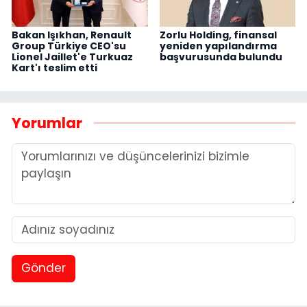
Bakan Işıkhan, Renault
Zorlu Holding, finansal
Group Türkiye CEO'su
yeniden yapılandırma
Lionel Jaillet'e Turkuaz
başvurusunda bulundu
Kart'ı teslim etti
Yorumlar
Gönder