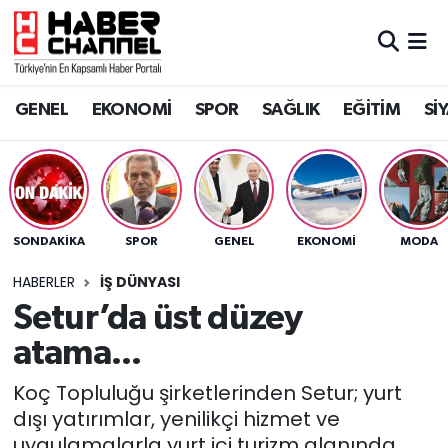
GENEL
Nöbetçi Eczaneler
GENEL
EKONOMİ
SPOR
SAĞLIK
EĞİTİM
Sİ
EKONOMİ
Hava Durumu
SPOR
Trafik Durumu
SAĞLIK
Süper Lig Puan Durumu ve Fikstür
SONDAKIKA
SPOR
GENEL
EKONOMİ
MODA
EĞİTİM
Tüm Manşetler
HABERLER
İŞ DÜNYASI
Setur’da üst düzey
SİYASET
Son Dakika Haberleri
atama...
MAGAZİN
Haber Arşivi
Koç Topluluğu şirketlerinden Setur; yurt
dışı yatırımlar, yenilikçi hizmet ve
uygulamalarla yurt içi turizm alanında