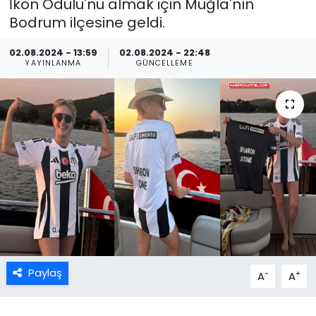
İkon Ödülü'nü almak için Muğla'nın
Bodrum ilçesine geldi.
02.08.2024 - 13:59
02.08.2024 - 22:48
YAYINLANMA
GÜNCELLEME
Paylaş
-
+
A
A