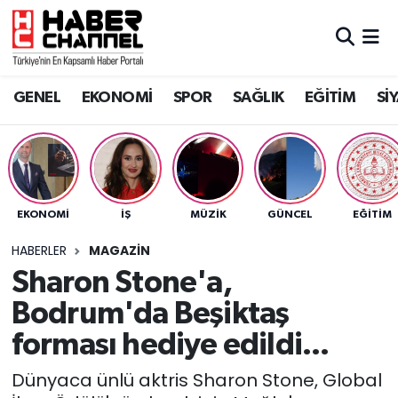
GENEL
Nöbetçi Eczaneler
GENEL
EKONOMİ
SPOR
SAĞLIK
EĞİTİM
Sİ
EKONOMİ
Hava Durumu
SPOR
Trafik Durumu
SAĞLIK
Süper Lig Puan Durumu ve Fikstür
EKONOMİ
İŞ
MÜZİK
GÜNCEL
EĞİTİM
EĞİTİM
Tüm Manşetler
HABERLER
MAGAZİN
Sharon Stone'a,
SİYASET
Son Dakika Haberleri
Bodrum'da Beşiktaş
MAGAZİN
Haber Arşivi
forması hediye edildi...
Dünyaca ünlü aktris Sharon Stone, Global