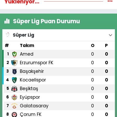
Yükleniyor...
Süper Lig Puan Durumu
Süper Lig
#
Takım
O
P
Amed
0
0
1
Erzurumspor FK
0
0
2
Başakşehir
0
0
3
Kocaelispor
0
0
4
Beşiktaş
0
0
5
Eyüpspor
0
0
6
Galatasaray
0
0
7
Çorum FK
0
0
8