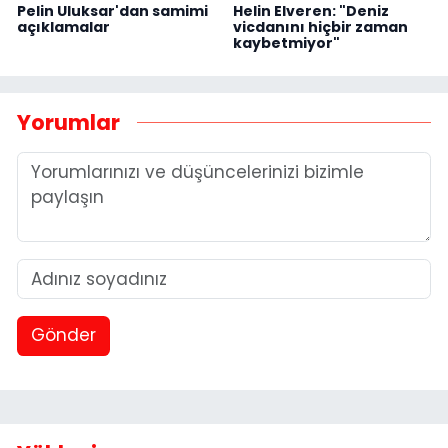
Pelin Uluksar'dan samimi
Helin Elveren: "Deniz
açıklamalar
vicdanını hiçbir zaman
kaybetmiyor"
Yorumlar
Gönder