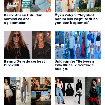
Berra Ahsen Uslu'dan
Öykü Yalçın: "Seyahat
samimi ve özel
benim için keşif, tatil ise
açıklamalar
yeniden başlamak"
Bennu Gerede serbest
Ünlü isimler "Between
bırakıldı
Two Blues" davetinde
buluştu