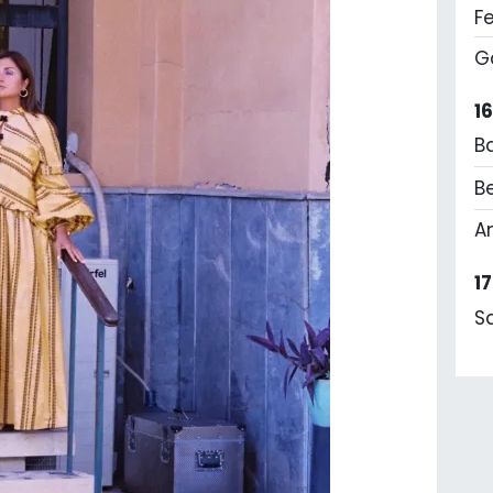
F
G
1
B
Be
A
1
S