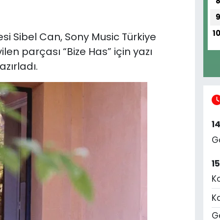
1
esi Sibel Can, Sony Music Türkiye
en parçası “Bize Has” için yazı
azırladı.
1
G
1
K
K
Ge