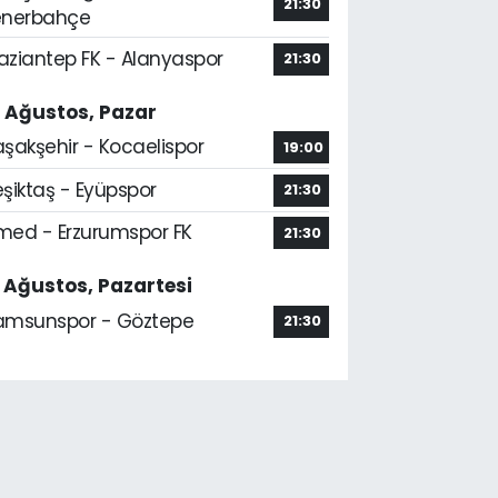
21:30
enerbahçe
aziantep FK - Alanyaspor
21:30
6 Ağustos, Pazar
aşakşehir - Kocaelispor
19:00
şiktaş - Eyüpspor
21:30
med - Erzurumspor FK
21:30
7 Ağustos, Pazartesi
amsunspor - Göztepe
21:30