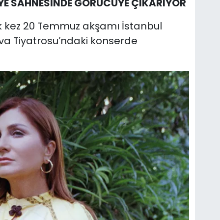
RBİYE SAHNESİNDE GÖRÜCÜYE ÇIKARIYOR
 ilk kez 20 Temmuz akşamı İstanbul
va Tiyatrosu’ndaki konserde