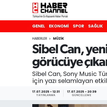
GENEL
Nöbetçi Eczaneler
GENEL
EKONOMİ
SPOR
SAĞLIK
EKONOMİ
Hava Durumu
HABERLER
MÜZİK
SPOR
Trafik Durumu
Sibel Can, yen
SAĞLIK
Süper Lig Puan Durumu ve Fikstür
görücüye çıka
EĞİTİM
Tüm Manşetler
Sibel Can, Sony Music Tü
SİYASET
Son Dakika Haberleri
için yazı selamlayan etkile
MAGAZİN
Haber Arşivi
17.07.2025 - 12:31
17.07.2025 - 20:39
YAYINLANMA
GÜNCELLEME