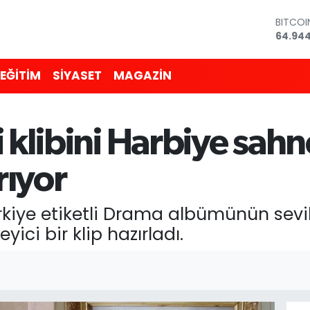
DOLAR
47,74
EURO
55,251
EĞİTİM
SİYASET
MAGAZİN
STERLİ
64,481
GRAM 
6660.
i klibini Harbiye sah
BİST10
13.779
BITCO
rıyor
64.94
rkiye etiketli Drama albümünün sevil
yici bir klip hazırladı.