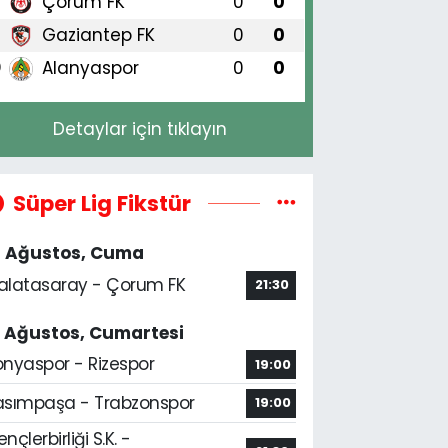
Çorum FK
0
0
8
Gaziantep FK
0
0
9
Alanyaspor
0
0
0
Detaylar için tıklayın
Süper Lig Fikstür
4 Ağustos, Cuma
alatasaray - Çorum FK
21:30
5 Ağustos, Cumartesi
onyaspor - Rizespor
19:00
asımpaşa - Trabzonspor
19:00
nçlerbirliği S.K. -