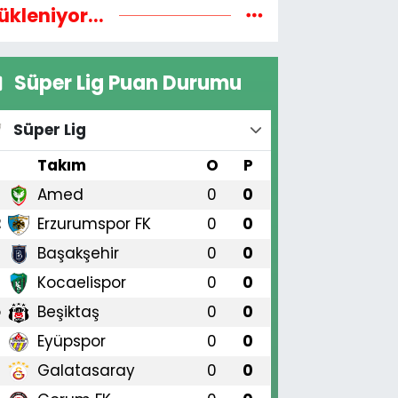
ükleniyor...
Süper Lig Puan Durumu
Süper Lig
#
Takım
O
P
Amed
0
0
1
Erzurumspor FK
0
0
2
Başakşehir
0
0
3
Kocaelispor
0
0
4
Beşiktaş
0
0
5
Eyüpspor
0
0
6
Galatasaray
0
0
7