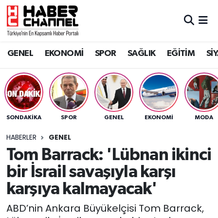
GENEL
Nöbetçi Eczaneler
GENEL
EKONOMİ
SPOR
SAĞLIK
EĞİTİM
Sİ
EKONOMİ
Hava Durumu
SPOR
Trafik Durumu
SAĞLIK
Süper Lig Puan Durumu ve Fikstür
SONDAKIKA
SPOR
GENEL
EKONOMİ
MODA
EĞİTİM
Tüm Manşetler
HABERLER
GENEL
Tom Barrack: 'Lübnan ikinci
SİYASET
Son Dakika Haberleri
bir İsrail savaşıyla karşı
MAGAZİN
Haber Arşivi
karşıya kalmayacak'
ABD’nin Ankara Büyükelçisi Tom Barrack,