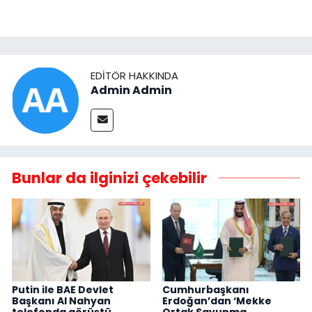
EDITÖR HAKKINDA
Admin Admin
Bunlar da ilginizi çekebilir
Putin ile BAE Devlet
Cumhurbaşkanı
Başkanı Al Nahyan
Erdoğan’dan ‘Mekke
telefonda görüştü
Ortak Savunma