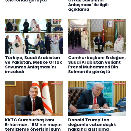
Anlaşması’ ile ilgili
açıklama
Türkiye, Suudi Arabistan
Cumhurbaşkanı Erdoğan,
ve Pakistan, Mekke Ortak
Suudi Arabistan Veliaht
Savunma Anlaşması'nı
Prensi Muhammed Bin
imzaladı
Selman ile görüştü
KKTC Cumhurbaşkanı
Donald Trump'tan
Erhürman: "BM'nin mayın
doğumla vatandaşlık
temizleme önerisini Rum
hakkına kısıtlama