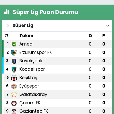
Süper Lig Puan Durumu
Süper Lig
#
Takım
O
P
Amed
0
0
1
Erzurumspor FK
0
0
2
Başakşehir
0
0
3
Kocaelispor
0
0
4
Beşiktaş
0
0
5
Eyüpspor
0
0
6
Galatasaray
0
0
7
Çorum FK
0
0
8
Gaziantep FK
0
0
9