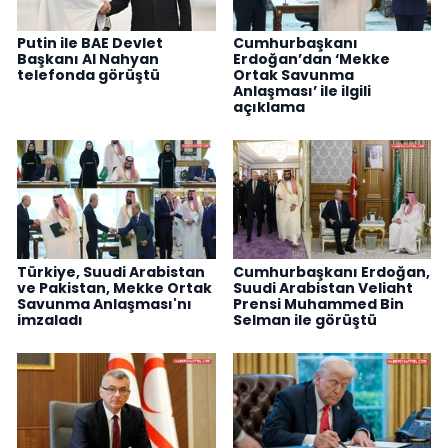
Putin ile BAE Devlet
Cumhurbaşkanı
Başkanı Al Nahyan
Erdoğan’dan ‘Mekke
telefonda görüştü
Ortak Savunma
Anlaşması’ ile ilgili
açıklama
Türkiye, Suudi Arabistan
Cumhurbaşkanı Erdoğan,
ve Pakistan, Mekke Ortak
Suudi Arabistan Veliaht
Savunma Anlaşması'nı
Prensi Muhammed Bin
imzaladı
Selman ile görüştü