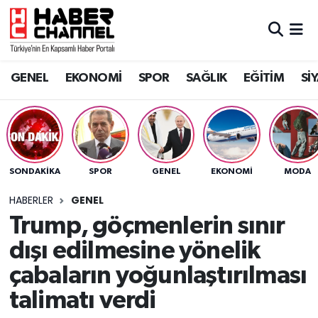
GENEL
Nöbetçi Eczaneler
GENEL
EKONOMİ
SPOR
SAĞLIK
EĞİTİM
Sİ
EKONOMİ
Hava Durumu
SPOR
Trafik Durumu
SAĞLIK
Süper Lig Puan Durumu ve Fikstür
SONDAKIKA
SPOR
GENEL
EKONOMİ
MODA
EĞİTİM
Tüm Manşetler
HABERLER
GENEL
Trump, göçmenlerin sınır
SİYASET
Son Dakika Haberleri
dışı edilmesine yönelik
MAGAZİN
Haber Arşivi
çabaların yoğunlaştırılması
talimatı verdi