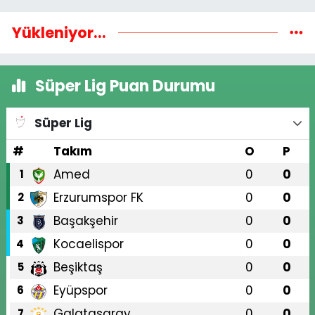
Yükleniyor...
Süper Lig Puan Durumu
Süper Lig
#
Takım
O
P
Amed
0
0
1
Erzurumspor FK
0
0
2
Başakşehir
0
0
3
Kocaelispor
0
0
4
Beşiktaş
0
0
5
Eyüpspor
0
0
6
Galatasaray
0
0
7