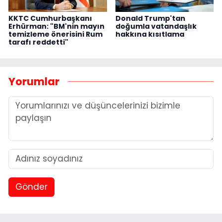
KKTC Cumhurbaşkanı
Donald Trump'tan
Erhürman: "BM'nin mayın
doğumla vatandaşlık
temizleme önerisini Rum
hakkına kısıtlama
tarafı reddetti"
Yorumlar
Gönder