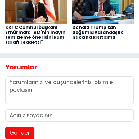
KKTC Cumhurbaşkanı
Donald Trump'tan
Erhürman: "BM'nin mayın
doğumla vatandaşlık
temizleme önerisini Rum
hakkına kısıtlama
tarafı reddetti"
Yorumlar
Gönder