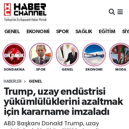
GENEL
Nöbetçi Eczaneler
GENEL
EKONOMİ
SPOR
SAĞLIK
EĞİTİM
Sİ
EKONOMİ
Hava Durumu
SPOR
Trafik Durumu
SAĞLIK
Süper Lig Puan Durumu ve Fikstür
SONDAKIKA
SPOR
GENEL
EKONOMİ
MODA
EĞİTİM
Tüm Manşetler
HABERLER
GENEL
Trump, uzay endüstrisi
SİYASET
Son Dakika Haberleri
yükümlülüklerini azaltmak
MAGAZİN
Haber Arşivi
için kararname imzaladı
ABD Başkanı Donald Trump, uzay