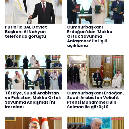
Putin ile BAE Devlet
Cumhurbaşkanı
Başkanı Al Nahyan
Erdoğan’dan ‘Mekke
telefonda görüştü
Ortak Savunma
Anlaşması’ ile ilgili
açıklama
Türkiye, Suudi Arabistan
Cumhurbaşkanı Erdoğan,
ve Pakistan, Mekke Ortak
Suudi Arabistan Veliaht
Savunma Anlaşması'nı
Prensi Muhammed Bin
imzaladı
Selman ile görüştü