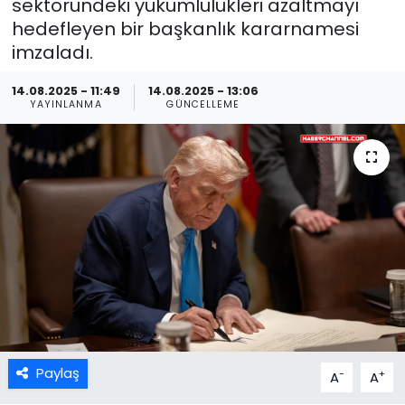
sektöründeki yükümlülükleri azaltmayı
hedefleyen bir başkanlık kararnamesi
imzaladı.
14.08.2025 - 11:49
14.08.2025 - 13:06
YAYINLANMA
GÜNCELLEME
Paylaş
-
+
A
A