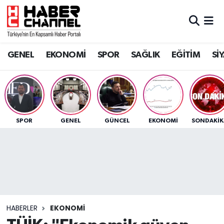
GENEL
Nöbetçi Eczaneler
GENEL
EKONOMİ
SPOR
SAĞLIK
EĞİTİM
Sİ
EKONOMİ
Hava Durumu
SPOR
Trafik Durumu
SAĞLIK
Süper Lig Puan Durumu ve Fikstür
SPOR
GENEL
GÜNCEL
EKONOMİ
SONDAKIK
EĞİTİM
Tüm Manşetler
SİYASET
Son Dakika Haberleri
MAGAZİN
Haber Arşivi
HABERLER
EKONOMİ