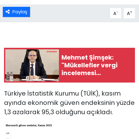
Paylaş
-
+
A
A
Mehmet Şimşek:
"Mükellefler vergi
incelemesi
başlamadan
eksiklerini
Türkiye İstatistik Kurumu (TÜİK), kasım
düzeltebilecek"
ayında ekonomik güven endeksinin yüzde
1,3 azalarak 95,3 olduğunu açıkladı.