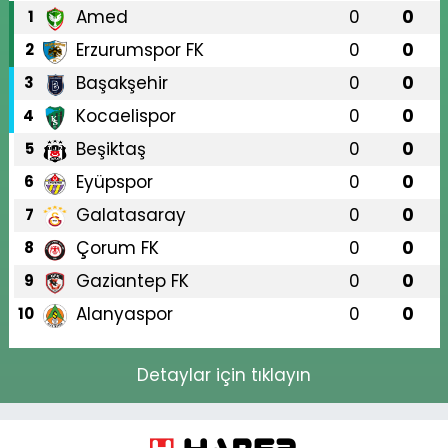
Amed
0
0
1
Erzurumspor FK
0
0
2
Başakşehir
0
0
3
Kocaelispor
0
0
4
Beşiktaş
0
0
5
Eyüpspor
0
0
6
Galatasaray
0
0
7
Çorum FK
0
0
8
Gaziantep FK
0
0
9
Alanyaspor
0
0
10
Detaylar için tıklayın