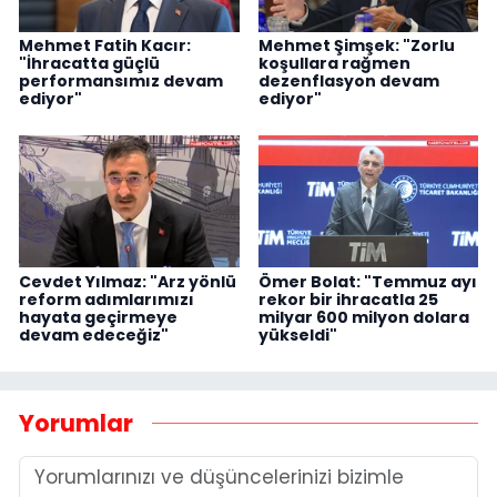
Mehmet Fatih Kacır:
Mehmet Şimşek: "Zorlu
"İhracatta güçlü
koşullara rağmen
performansımız devam
dezenflasyon devam
ediyor"
ediyor"
Cevdet Yılmaz: "Arz yönlü
Ömer Bolat: "Temmuz ayı
reform adımlarımızı
rekor bir ihracatla 25
hayata geçirmeye
milyar 600 milyon dolara
devam edeceğiz"
yükseldi"
Yorumlar