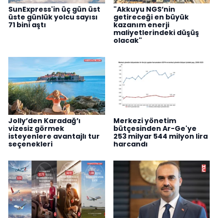
SunExpress'in üç gün üst
"Akkuyu NGS’nin
üste günlük yolcu sayısı
getireceği en büyük
71 bini aştı
kazanım enerji
maliyetlerindeki düşüş
olacak"
Jolly’den Karadağ’ı
Merkezi yönetim
vizesiz görmek
bütçesinden Ar-Ge'ye
isteyenlere avantajlı tur
253 milyar 544 milyon lira
seçenekleri
harcandı