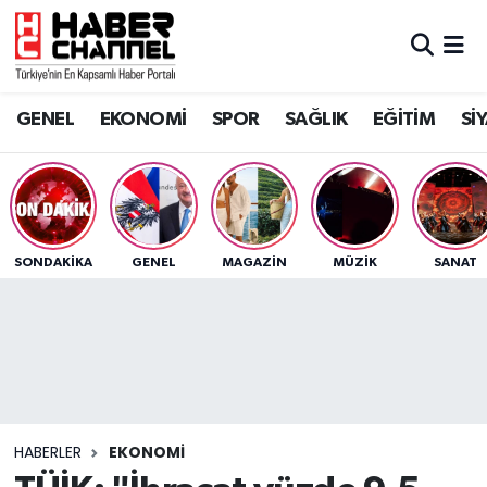
GENEL
Nöbetçi Eczaneler
GENEL
EKONOMİ
SPOR
SAĞLIK
EĞİTİM
Sİ
EKONOMİ
Hava Durumu
SPOR
Trafik Durumu
SAĞLIK
Süper Lig Puan Durumu ve Fikstür
SONDAKIKA
GENEL
MAGAZİN
MÜZİK
SANAT
EĞİTİM
Tüm Manşetler
SİYASET
Son Dakika Haberleri
MAGAZİN
Haber Arşivi
HABERLER
EKONOMİ