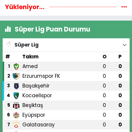
Yükleniyor...
Süper Lig Puan Durumu
Süper Lig
#
Takım
O
P
Amed
0
0
1
Erzurumspor FK
0
0
2
Başakşehir
0
0
3
Kocaelispor
0
0
4
Beşiktaş
0
0
5
Eyüpspor
0
0
6
Galatasaray
0
0
7