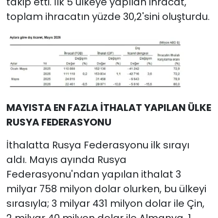
takip etti. İlk 5 ülkeye yapılan ihracat,
toplam ihracatın yüzde 30,2'sini oluşturdu.
MAYISTA EN FAZLA İTHALAT YAPILAN ÜLKE
RUSYA FEDERASYONU
İthalatta Rusya Federasyonu ilk sırayı
aldı. Mayıs ayında Rusya
Federasyonu'ndan yapılan ithalat 3
milyar 758 milyon dolar olurken, bu ülkeyi
sırasıyla; 3 milyar 431 milyon dolar ile Çin,
2 milyar 40 milyon dolar ile Almanya, 1