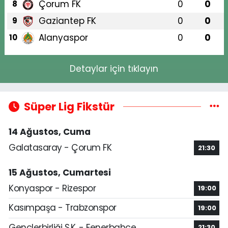
Çorum FK
0
0
8
Gaziantep FK
0
0
9
Alanyaspor
0
0
10
Detaylar için tıklayın
Süper Lig Fikstür
14 Ağustos, Cuma
Galatasaray - Çorum FK
21:30
15 Ağustos, Cumartesi
Konyaspor - Rizespor
19:00
Kasımpaşa - Trabzonspor
19:00
Gençlerbirliği S.K. - Fenerbahçe
21:30