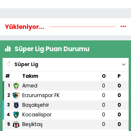
Yükleniyor...
Süper Lig Puan Durumu
Süper Lig
#
Takım
O
P
Amed
0
0
1
Erzurumspor FK
0
0
2
Başakşehir
0
0
3
Kocaelispor
0
0
4
Beşiktaş
0
0
5