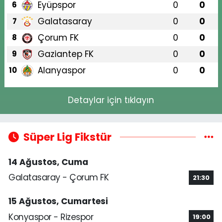
Eyüpspor
0
0
6
Galatasaray
0
0
7
Çorum FK
0
0
8
Gaziantep FK
0
0
9
Alanyaspor
0
0
10
Detaylar için tıklayın
Süper Lig Fikstür
14 Ağustos, Cuma
Galatasaray - Çorum FK
21:30
15 Ağustos, Cumartesi
Konyaspor - Rizespor
19:00