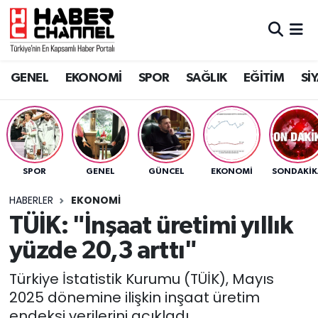
GENEL
Nöbetçi Eczaneler
GENEL
EKONOMİ
SPOR
SAĞLIK
EĞİTİM
Sİ
EKONOMİ
Hava Durumu
SPOR
Trafik Durumu
SAĞLIK
Süper Lig Puan Durumu ve Fikstür
SPOR
GENEL
GÜNCEL
EKONOMİ
SONDAKIK
EĞİTİM
Tüm Manşetler
HABERLER
EKONOMİ
TÜİK: "İnşaat üretimi yıllık
SİYASET
Son Dakika Haberleri
yüzde 20,3 arttı"
MAGAZİN
Haber Arşivi
Türkiye İstatistik Kurumu (TÜİK), Mayıs
2025 dönemine ilişkin inşaat üretim
endeksi verilerini açıkladı.