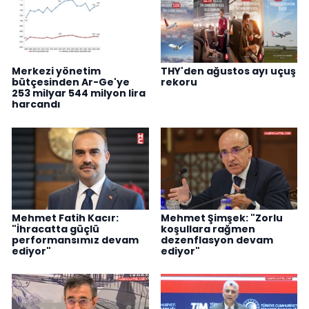
Merkezi yönetim
THY'den ağustos ayı uçuş
bütçesinden Ar-Ge'ye
rekoru
253 milyar 544 milyon lira
harcandı
Mehmet Fatih Kacır:
Mehmet Şimşek: "Zorlu
"İhracatta güçlü
koşullara rağmen
performansımız devam
dezenflasyon devam
ediyor"
ediyor"