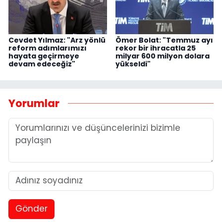
Cevdet Yılmaz: "Arz yönlü
Ömer Bolat: "Temmuz ayı
reform adımlarımızı
rekor bir ihracatla 25
hayata geçirmeye
milyar 600 milyon dolara
devam edeceğiz"
yükseldi"
Yorumlar
Gönder