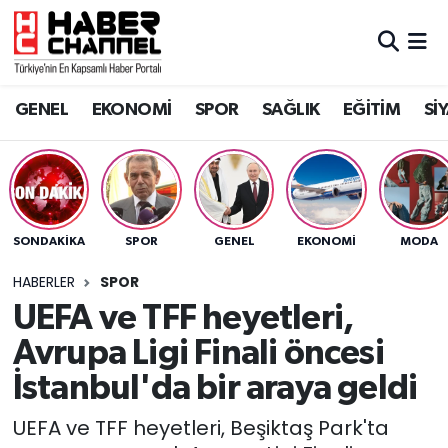
GENEL
Nöbetçi Eczaneler
GENEL
EKONOMİ
SPOR
SAĞLIK
EĞİTİM
Sİ
EKONOMİ
Hava Durumu
SPOR
Trafik Durumu
SAĞLIK
Süper Lig Puan Durumu ve Fikstür
SONDAKIKA
SPOR
GENEL
EKONOMİ
MODA
EĞİTİM
Tüm Manşetler
HABERLER
SPOR
UEFA ve TFF heyetleri,
SİYASET
Son Dakika Haberleri
Avrupa Ligi Finali öncesi
MAGAZİN
Haber Arşivi
İstanbul'da bir araya geldi
UEFA ve TFF heyetleri, Beşiktaş Park'ta