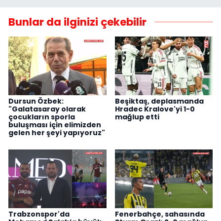
Bunlar da ilginizi çekebilir
Dursun Özbek:
Beşiktaş, deplasmanda
"Galatasaray olarak
Hradec Kralove'yi 1-0
çocukların sporla
mağlup etti
buluşması için elimizden
gelen her şeyi yapıyoruz"
Trabzonspor'da
Fenerbahçe, sahasında