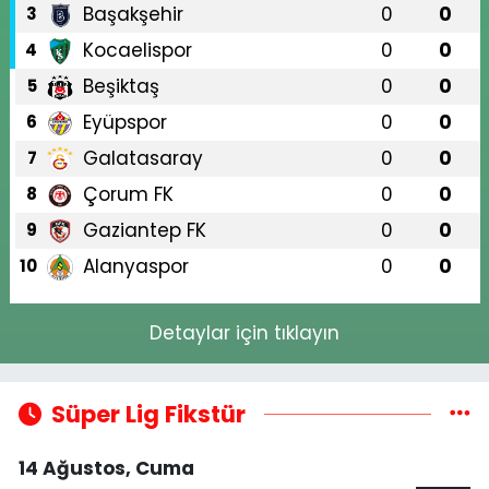
Başakşehir
0
0
3
Kocaelispor
0
0
4
Beşiktaş
0
0
5
Eyüpspor
0
0
6
Galatasaray
0
0
7
Çorum FK
0
0
8
Gaziantep FK
0
0
9
Alanyaspor
0
0
10
Detaylar için tıklayın
Süper Lig Fikstür
14 Ağustos, Cuma