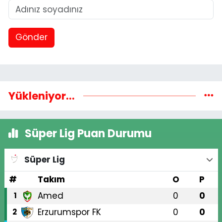
Gönder
Yükleniyor...
Süper Lig Puan Durumu
Süper Lig
#
Takım
O
P
Amed
0
0
1
Erzurumspor FK
0
0
2