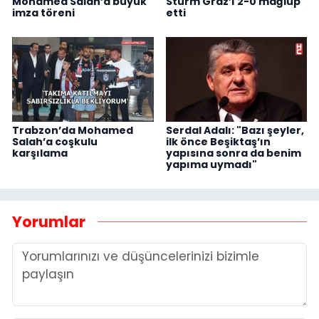
Mohamed Salah’a büyük
Sturm Graz’ı 2-0 mağlup
imza töreni
etti
Trabzon’da Mohamed
Serdal Adalı: "Bazı şeyler,
Salah’a coşkulu
ilk önce Beşiktaş’ın
karşılama
yapısına sonra da benim
yapıma uymadı"
Yorumlar