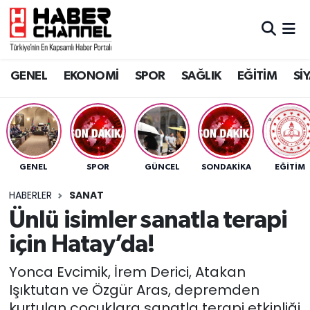
GENEL
Nöbetçi Eczaneler
GENEL
EKONOMİ
SPOR
SAĞLIK
EĞİTİM
Sİ
EKONOMİ
Hava Durumu
SPOR
Trafik Durumu
SAĞLIK
Süper Lig Puan Durumu ve Fikstür
GENEL
SPOR
GÜNCEL
SONDAKIKA
EĞİTİM
EĞİTİM
Tüm Manşetler
HABERLER
SANAT
Ünlü isimler sanatla terapi
SİYASET
Son Dakika Haberleri
için Hatay’da!
MAGAZİN
Haber Arşivi
Yonca Evcimik, İrem Derici, Atakan
Işıktutan ve Özgür Aras, depremden
kurtulan çocuklara sanatla terapi etkinliği