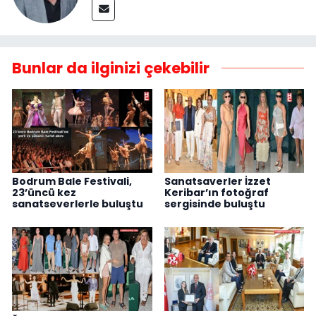
Bunlar da ilginizi çekebilir
Bodrum Bale Festivali,
Sanatsaverler İzzet
23’üncü kez
Keribar’ın fotoğraf
sanatseverlerle buluştu
sergisinde buluştu