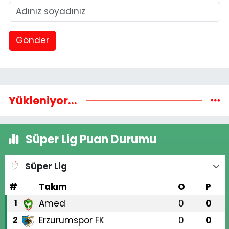
Gönder
Yükleniyor...
Süper Lig Puan Durumu
Süper Lig
#
Takım
O
P
Amed
0
0
1
Erzurumspor FK
0
0
2