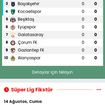
Başakşehir
0
0
3
Kocaelispor
0
0
4
Beşiktaş
0
0
5
Eyüpspor
0
0
6
Galatasaray
0
0
7
Çorum FK
0
0
8
Gaziantep FK
0
0
9
Alanyaspor
0
0
10
Detaylar için tıklayın
Süper Lig Fikstür
14 Ağustos, Cuma