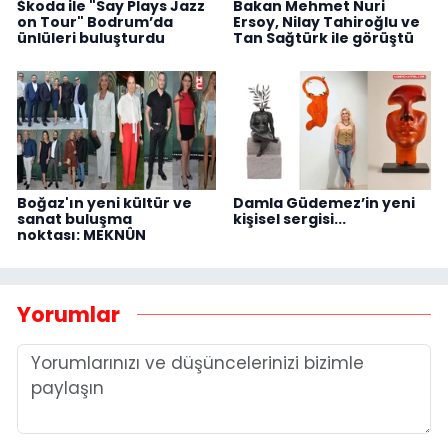
Škoda ile "Say Plays Jazz
Bakan Mehmet Nuri
on Tour" Bodrum’da
Ersoy, Nilay Tahiroğlu ve
ünlüleri buluşturdu
Tan Sağtürk ile görüştü
Boğaz'ın yeni kültür ve
Damla Güdemez’in yeni
sanat buluşma
kişisel sergisi...
noktası: MEKNÛN
Yorumlar