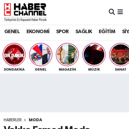
GENEL
Nöbetçi Eczaneler
GENEL
EKONOMİ
SPOR
SAĞLIK
EĞİTİM
Sİ
EKONOMİ
Hava Durumu
SPOR
Trafik Durumu
SAĞLIK
Süper Lig Puan Durumu ve Fikstür
SONDAKIKA
GENEL
MAGAZİN
MÜZİK
SANAT
EĞİTİM
Tüm Manşetler
SİYASET
Son Dakika Haberleri
MAGAZİN
Haber Arşivi
HABERLER
MODA