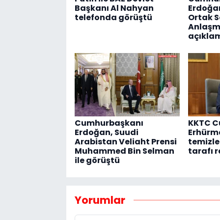
Başkanı Al Nahyan
Erdoğa
telefonda görüştü
Ortak 
Anlaşmas
açıkla
Cumhurbaşkanı
KKTC C
Erdoğan, Suudi
Erhürm
Arabistan Veliaht Prensi
temizle
Muhammed Bin Selman
tarafı 
ile görüştü
Yorumlar