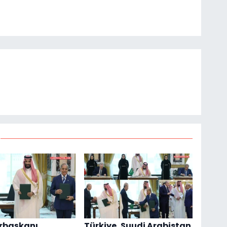
başkanı
Türkiye, Suudi Arabistan