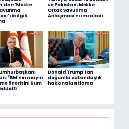
n’dan ‘Mekke
ve Pakistan, Mekke
Savunma
Ortak Savunma
ı’ ile ilgili
Anlaşması'nı imzaladı
ma
umhurbaşkanı
Donald Trump'tan
an: "BM'nin mayın
doğumla vatandaşlık
me önerisini Rum
hakkına kısıtlama
reddetti"