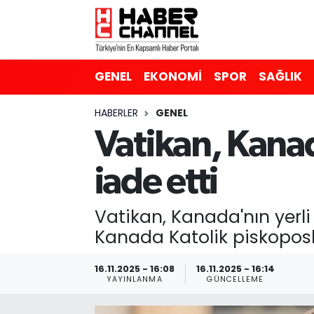
GENEL
Nöbetçi Eczaneler
GENEL
EKONOMİ
SPOR
SAĞLIK
EKONOMİ
Hava Durumu
HABERLER
GENEL
SPOR
Trafik Durumu
Vatikan, Kanada
SAĞLIK
Süper Lig Puan Durumu ve Fikstür
iade etti
EĞİTİM
Tüm Manşetler
Vatikan, Kanada'nın yerli 
SİYASET
Son Dakika Haberleri
Kanada Katolik piskoposla
MAGAZİN
Haber Arşivi
16.11.2025 - 16:08
16.11.2025 - 16:14
YAYINLANMA
GÜNCELLEME