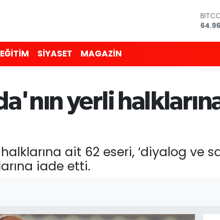
64.96
DOLA
47,7
EUR
55,25
EĞİTİM
SİYASET
MAGAZİN
STERL
64,48
GRAM
6648
'nın yerli halklarına
BİST1
13.77
halklarına ait 62 eseri, ‘diyalog ve sa
rına iade etti.