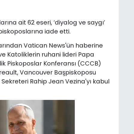
arına ait 62 eseri, ‘diyalog ve saygı’
piskoposlarına iade etti.
larından Vatican News'ün haberine
e Katoliklerin ruhani lideri Papa
lik Piskoposlar Konferansı (CCCB)
reault, Vancouver Başpiskoposu
Sekreteri Rahip Jean Vezina'yı kabul