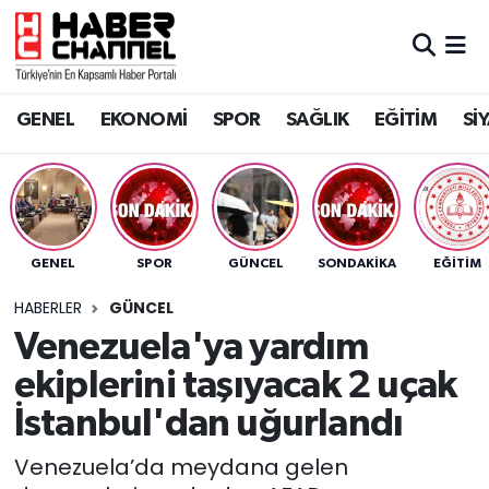
GENEL
Nöbetçi Eczaneler
GENEL
EKONOMİ
SPOR
SAĞLIK
EĞİTİM
Sİ
EKONOMİ
Hava Durumu
SPOR
Trafik Durumu
SAĞLIK
Süper Lig Puan Durumu ve Fikstür
GENEL
SPOR
GÜNCEL
SONDAKIKA
EĞİTİM
EĞİTİM
Tüm Manşetler
HABERLER
GÜNCEL
Venezuela'ya yardım
SİYASET
Son Dakika Haberleri
ekiplerini taşıyacak 2 uçak
MAGAZİN
Haber Arşivi
İstanbul'dan uğurlandı
Venezuela’da meydana gelen