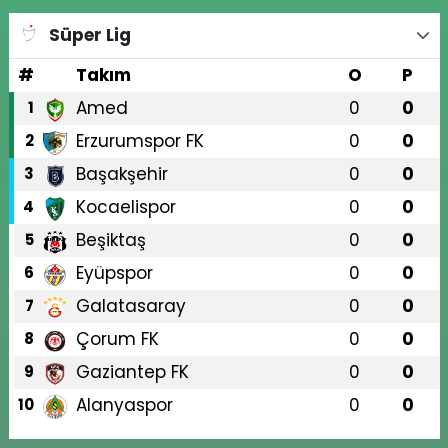
Süper Lig
#
Takım
O
P
Amed
0
0
1
Erzurumspor FK
0
0
2
Başakşehir
0
0
3
Kocaelispor
0
0
4
Beşiktaş
0
0
5
Eyüpspor
0
0
6
Galatasaray
0
0
7
Çorum FK
0
0
8
Gaziantep FK
0
0
9
Alanyaspor
0
0
10